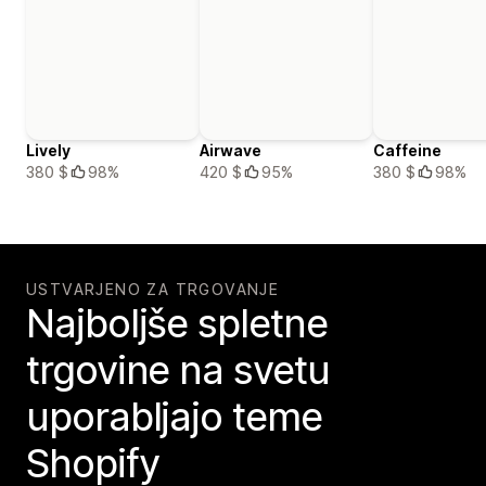
Lively
Airwave
Caffeine
380 $
98%
420 $
95%
380 $
98%
USTVARJENO ZA TRGOVANJE
Najboljše spletne
trgovine na svetu
uporabljajo teme
Shopify