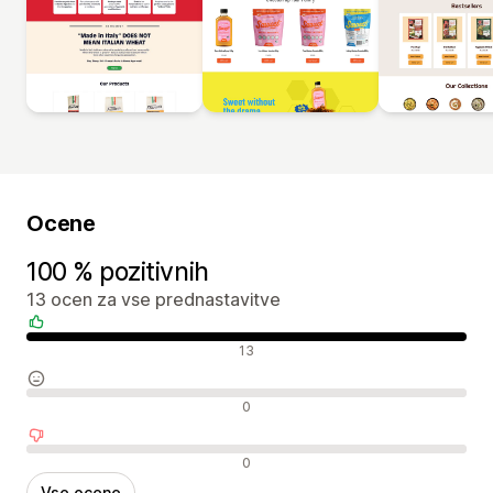
Ocene
100 % pozitivnih
13 ocen za vse prednastavitve
Pozitivne ocene
13
Nevtralne ocene
0
Negativne ocene
0
Vse ocene