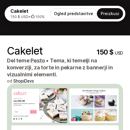
Cakelet
Ogled predstavitve
Preizkusi
150 $ USD
•
100%
Cakelet
150 $
USD
Del teme
Pesto
•
Tema, ki temelji na
konverziji, za torte in pekarne z bannerji in
vizualnimi elementi.
od
ShopiDevs