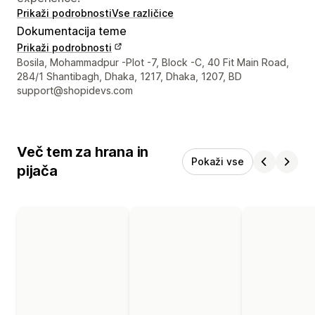
Prikaži podrobnosti
Vse različice
Dokumentacija teme
Prikaži podrobnosti
Podatki za stik z oblikovalcem
Bosila, Mohammadpur -Plot -7, Block -C, 40 Fit Main Road,
284/1 Shantibagh, Dhaka, 1217, Dhaka, 1207, BD
support@shopidevs.com
Več tem za hrana in
Pokaži vse
pijača