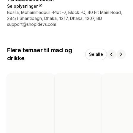
Se oplysninger
Se kontaktoplysninger
Bosila, Mohammadpur -Plot -7, Block -C, 40 Fit Main Road,
284/1 Shantibagh, Dhaka, 1217, Dhaka, 1207, BD
support@shopidevs.com
Flere temaer til mad og
Se alle
drikke