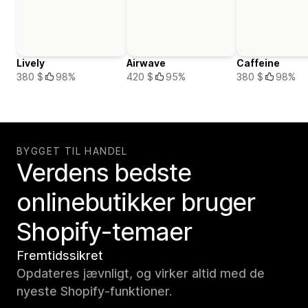
Lively
Airwave
Caffeine
380 $
98%
420 $
95%
380 $
98%
BYGGET TIL HANDEL
Verdens bedste
onlinebutikker bruger
Shopify-temaer
Fremtidssikret
Opdateres jævnligt, og virker altid med de
nyeste Shopify-funktioner.