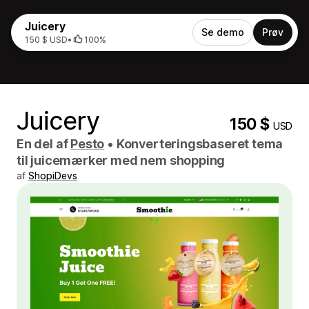
Juicery
Se demo
Prøv
150 $ USD
•
100%
Juicery
150 $
USD
En del af
Pesto
•
Konverteringsbaseret tema
til juicemærker med nem shopping
af
ShopiDevs