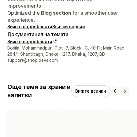
Improvements
Optimized the
Blog section
for a smoother user
experience.
Вижте подробности
Всички версии
Документация на темата
Вижте подробности
Данни за връзка с дизайнера
Bosila, Mohammadpur -Plot -7, Block -C, 40 Fit Main Road,
284/1 Shantibagh, Dhaka, 1217, Dhaka, 1207, BD
support@shopidevs.com
Още теми за храни и
Вижте всички
напитки