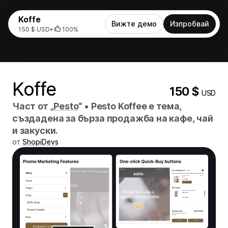
Koffe
Вижте демо
Изпробвай
150 $ USD
•
100%
Koffe
150 $
USD
Част от „
Pesto
“
•
Pesto Koffee е тема,
създадена за бърза продажба на кафе, чай
и закуски.
от
ShopiDevs