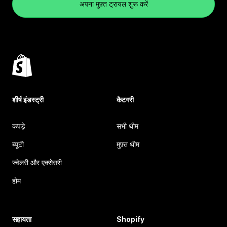
अपना मुफ़्त ट्रायल शुरू करें
शीर्ष इंडस्ट्री
कैटगरी
कपड़े
सभी थीम
ब्यूटी
मुफ़्त थीम
ज्वेलरी और एक्सेसरी
होम
सहायता
Shopify