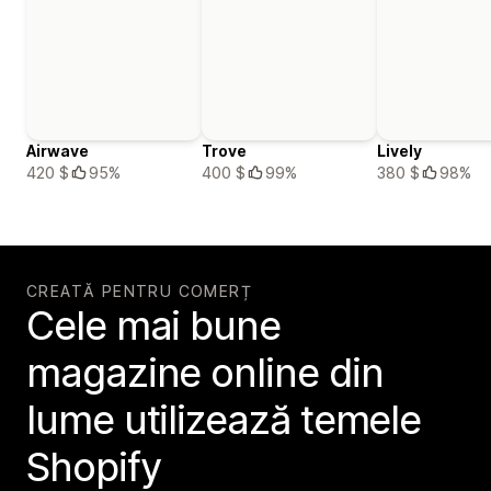
Airwave
Trove
Lively
420 $
95%
400 $
99%
380 $
98%
CREATĂ PENTRU COMERȚ
Cele mai bune
magazine online din
lume utilizează temele
Shopify