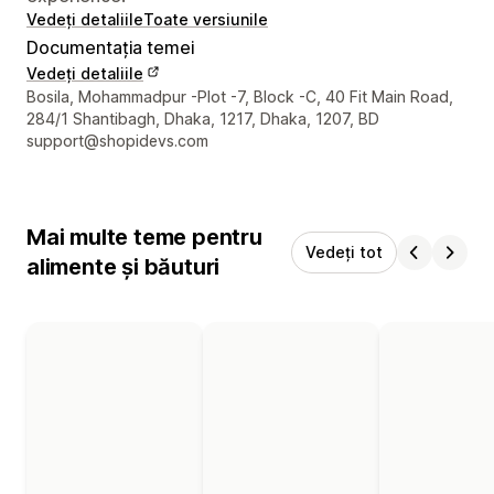
Vedeți detaliile
Toate versiunile
Documentația temei
Vedeți detaliile
Detaliile de contact ale designerului
Bosila, Mohammadpur -Plot -7, Block -C, 40 Fit Main Road,
284/1 Shantibagh, Dhaka, 1217, Dhaka, 1207, BD
support@shopidevs.com
Mai multe teme pentru
Vedeți tot
alimente și băuturi