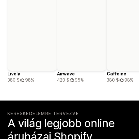
Lively
Airwave
Caffeine
380 $
98%
420 $
95%
380 $
98%
KERESKEDELEMRE TERVEZVE
A világ legjobb online
áruházai Shopify