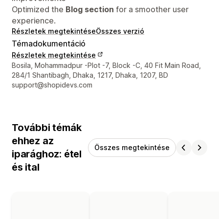
Optimized the
Blog section
for a smoother user
experience.
Részletek megtekintése
Összes verzió
Témadokumentáció
Részletek megtekintése
Dizájner kapcsolattartási adatai
Bosila, Mohammadpur -Plot -7, Block -C, 40 Fit Main Road,
284/1 Shantibagh, Dhaka, 1217, Dhaka, 1207, BD
support@shopidevs.com
További témák
ehhez az
Összes megtekintése
iparághoz: étel
és ital