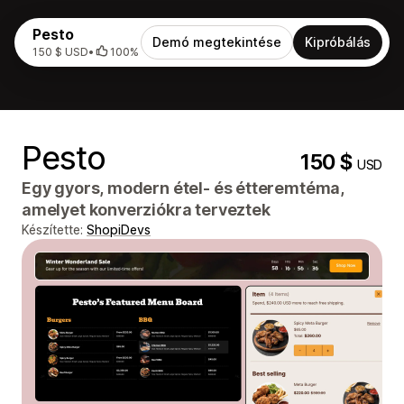
Pesto
Demó megtekintése
Kipróbálás
150 $ USD
•
100%
Pesto
150 $
USD
Egy gyors, modern étel- és étteremtéma,
amelyet konverziókra terveztek
Készítette:
ShopiDevs