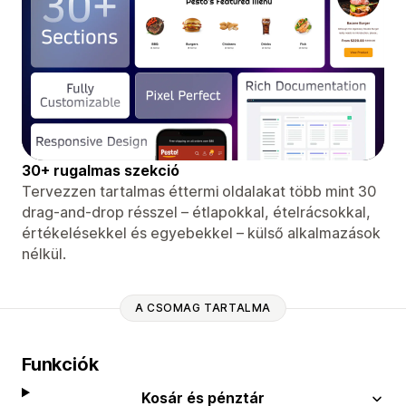
30+ rugalmas szekció
Tervezzen tartalmas éttermi oldalakat több mint 30
drag-and-drop résszel – étlapokkal, ételrácsokkal,
értékelésekkel és egyebekkel – külső alkalmazások
nélkül.
A CSOMAG TARTALMA
Funkciók
Kosár és pénztár