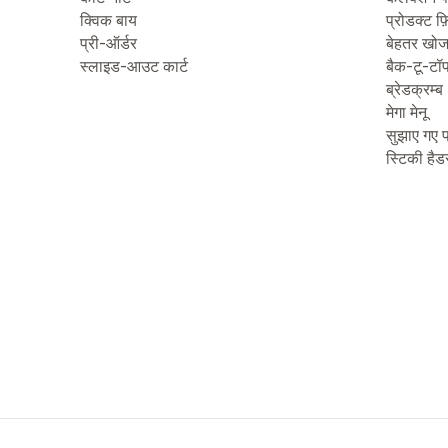
क्विक बाय
प्रोडक्ट फ़
प्री-ऑर्डर
बेहतर खो
स्लाइड-आउट कार्ट
बैक-टू-टॉ
ब्रेडक्रम्ब
मेगा मेनू
सुझाए गए प
स्टिकी हैड