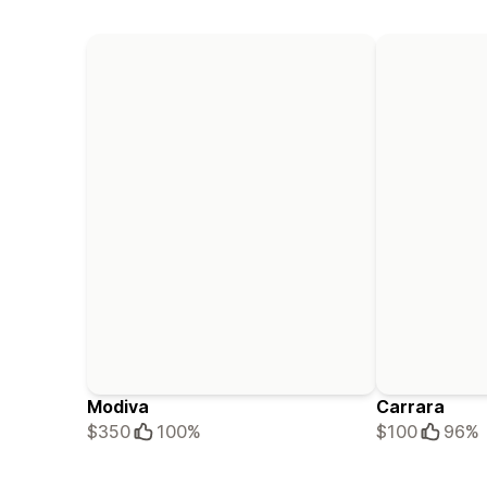
Modiva
Carrara
$350
100%
$100
96%