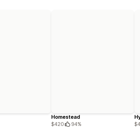
Homestead
H
$420
94%
$