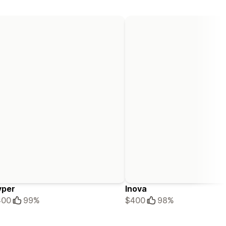
yper
Inova
400
99%
$400
98%