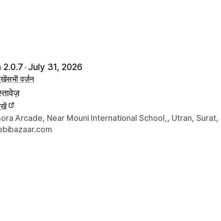
 2.0.7
•
July 31, 2026
खें
सभी वर्ज़न
्तावेज़
खें
े संपर्क की जानकारी
ra Arcade, Near Mouni International School,, Utran, Surat,
bibazaar.com