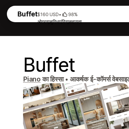
Buffet
$160 USD
•
98%
ओवरव्यू
सुविधाएं
रिव्यू
सहायता
Buffet
Piano
का हिस्सा
•
आकर्षक ई-कॉमर्स वेबसाइट: 