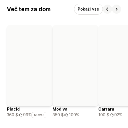
Več tem za dom
Pokaži vse
Placid
Modiva
Carrara
350 $
100%
100 $
92%
360 $
99%
NOVO