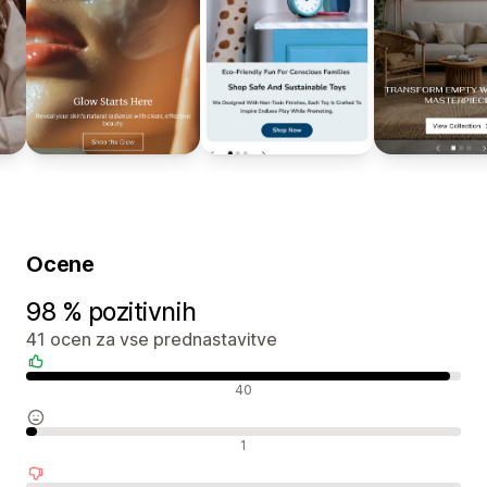
Ocene
98 % pozitivnih
41 ocen za vse prednastavitve
Pozitivne ocene
40
Nevtralne ocene
1