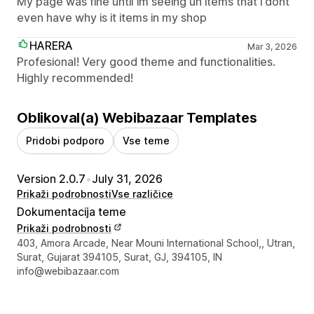
My page was fine until im seeing un items that i dont
even have why is it items in my shop
HARERA
Mar 3, 2026
Profesional! Very good theme and functionalities.
Highly recommended!
Oblikoval(a) Webibazaar Templates
Pridobi podporo
Vse teme
Version 2.0.7
•
July 31, 2026
Prikaži podrobnosti
Vse različice
Dokumentacija teme
Prikaži podrobnosti
Podatki za stik z oblikovalcem
403, Amora Arcade, Near Mouni International School,, Utran,
Surat, Gujarat 394105, Surat, GJ, 394105, IN
info@webibazaar.com