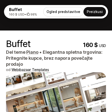
Buffet
Ogled predstavitve
Preizkusi
160 $ USD
•
98%
Buffet
160 $
USD
Del teme
Piano
•
Elegantna spletna trgovina:
Pritegnite kupce, brez napora povečajte
prodajo
od
Webibazaar Templates