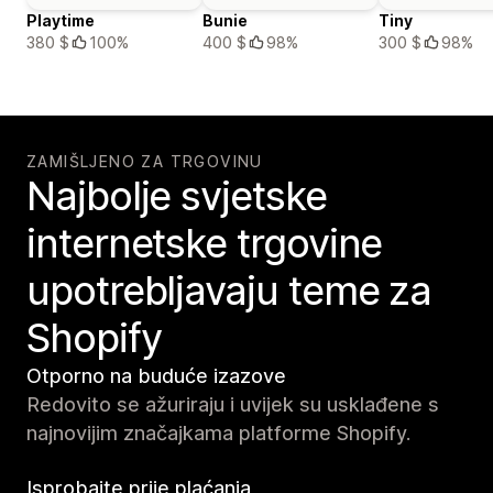
Playtime
Bunie
Tiny
380 $
100%
400 $
98%
300 $
98%
ZAMIŠLJENO ZA TRGOVINU
Najbolje svjetske
internetske trgovine
upotrebljavaju teme za
Shopify
Otporno na buduće izazove
Redovito se ažuriraju i uvijek su usklađene s
najnovijim značajkama platforme Shopify.
Isprobajte prije plaćanja