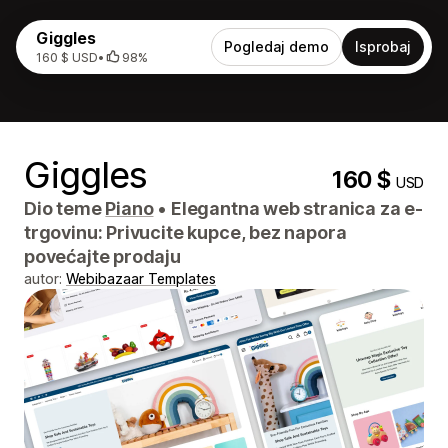
Giggles
Pogledaj demo
Isprobaj
160 $ USD
•
98%
Giggles
160 $
USD
Dio teme
Piano
•
Elegantna web stranica za e-
trgovinu: Privucite kupce, bez napora
povećajte prodaju
autor:
Webibazaar Templates