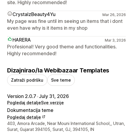
site. Highly recommended!
CrystalzBeauty4Yu
Mar 26, 2026
My page was fine until im seeing un items that i dont
even have why is it items in my shop
HARERA
Mar 3, 2026
Profesional! Very good theme and functionalities.
Highly recommended!
Dizajnirao/la Webibazaar Templates
Zatraži podršku
Sve teme
Version 2.0.7
•
July 31, 2026
Pogledaj detalje
Sve verzije
Dokumentacija teme
Pogledaj detalje
Podaci za kontakt dizajnera
403, Amora Arcade, Near Mouni International School,, Utran,
Surat, Gujarat 394105, Surat, GJ, 394105, IN