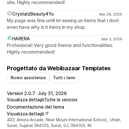
site. Highly recommended!
CrystalzBeauty4Yu
Mar 26, 2026
My page was fine until im seeing un items that i dont
even have why is it items in my shop
HARERA
Mar 3, 2026
Profesional! Very good theme and functionalities.
Highly recommended!
Progettato da Webibazaar Templates
Ricevi assistenza
Tutti i temi
Version 2.0.7
•
July 31, 2026
Visualizza dettagli
Tutte le versioni
Documentazione del tema
Visualizza dettagli
Recapiti del designer
403, Amora Arcade, Near Mouni International School,, Utran,
Surat, Gujarat 394105, Surat, GJ, 394105, IN