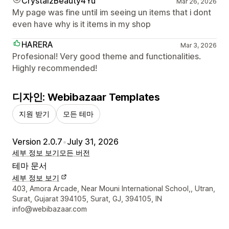
CrystalzBeauty4Yu
Mar 26, 2026
My page was fine until im seeing un items that i dont
even have why is it items in my shop
HARERA
Mar 3, 2026
Profesional! Very good theme and functionalities.
Highly recommended!
디자인: Webibazaar Templates
지원 받기
모든 테마
Version 2.0.7
•
July 31, 2026
세부 정보 보기
모든 버전
테마 문서
세부 정보 보기
디자이너 연락처 세부 정보
403, Amora Arcade, Near Mouni International School,, Utran,
Surat, Gujarat 394105, Surat, GJ, 394105, IN
info@webibazaar.com