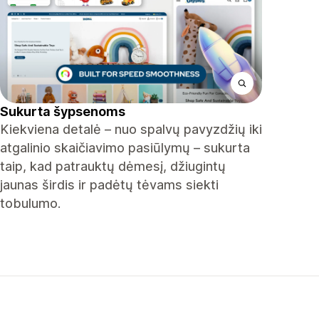
Sukurta šypsenoms
Kiekviena detalė – nuo ​​spalvų pavyzdžių iki
atgalinio skaičiavimo pasiūlymų – sukurta
taip, kad patrauktų dėmesį, džiugintų
jaunas širdis ir padėtų tėvams siekti
tobulumo.