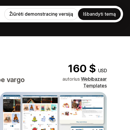
Žiūrėti demonstracinę versiją
Išbandyti temą
160 $
USD
be vargo
autorius
Webibazaar
Templates