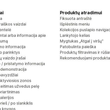
ai
Produktų atradimui
ja
Fiksuota antraštė
raiškos vaizdai
Išplėstinis meniu
entelė
Kolekcijos puslapio navigac
ntai arba informacija apie
Lankytojo kelias
gumą
Mygtukas „Atgal į viršų“
mo informacija
Patobulinta paieška
o parinktys
Produktų filtravimas ir rūši
 vaizdo įrašai
Rekomenduojami produkta
 / pristatymo informacija
 demonstracija
pavyzdžiai
aktyviosios zonos
keitimas užvedus pelę
riartinimas
alerijos
rieš / po slankiklis
io knygos