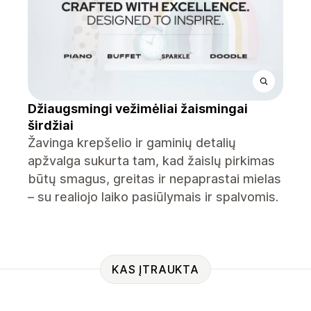
Džiaugsmingi vežimėliai žaismingai
širdžiai
Žavinga krepšelio ir gaminių detalių
apžvalga sukurta tam, kad žaislų pirkimas
būtų smagus, greitas ir nepaprastai mielas
– su realiojo laiko pasiūlymais ir spalvomis.
KAS ĮTRAUKTA