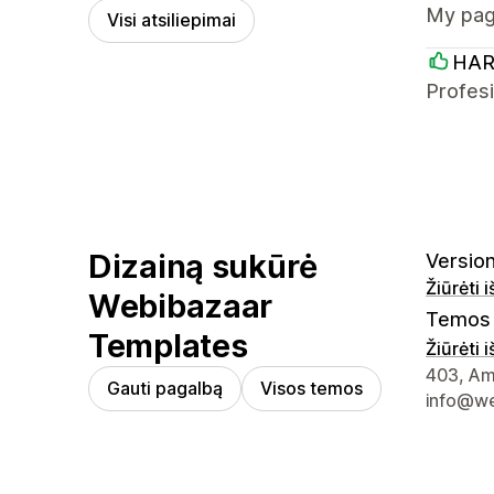
My page
Visi atsiliepimai
HAR
Profes
Dizainą sukūrė
Version
Žiūrėti 
Webibazaar
Temos 
Templates
Žiūrėti 
Kūrėjo k
403, Amo
Gauti pagalbą
Visos temos
info@we