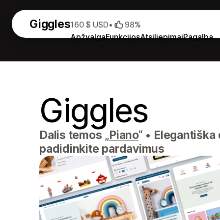
Giggles
160 $ USD
•
98%
Apžvalga
Funkcijos
Atsiliepimai
Pagalba
Giggles
Dalis temos „
Piano
“
•
Elegantiška e
padidinkite pardavimus