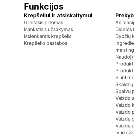
Funkcijos
Krepšeliui ir atsiskaitymui
Prekyb
Greitasis pirkimas
Animaci
Išankstinis užsakymas
Didelės 
Išslenkantis krepšelis
Dydžių l
Krepšelio pastabos
Ingredie
maistin
Naudoji
Produkt
Produktų
Siuntimo
Skaidrių
Spalvų 
Vaizdo 
Vaizdo 
Vaizdo p
Vaizdų g
Vaizdų p
Įvaizdž