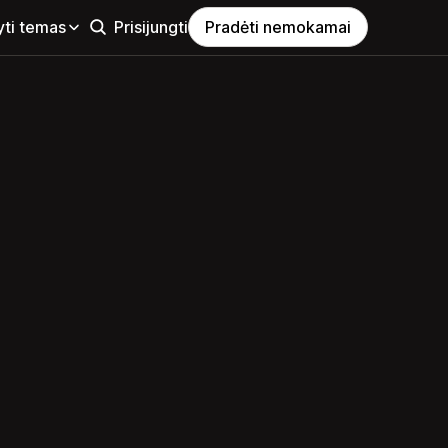
yti temas
Prisijungti
Pradėti nemokamai