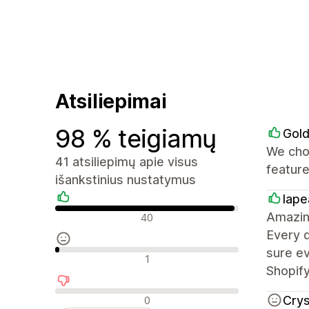
Atsiliepimai
98 % teigiamų
Gol
We cho
41 atsiliepimų apie visus
feature
išankstinius nustatymus
lap
Teigiami atsiliepimai
Amazing
40
Every 
sure ev
Neutralūs atsiliepimai
1
Shopif
Neigiami atsiliepimai
Cry
0