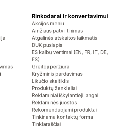
Rinkodarai ir konvertavimui
Akcijos meniu
Amžiaus patvirtinimas
ija
Atgalinės atskaitos laikmatis
DUK puslapis
ES kalbų vertimai (EN, FR, IT, DE,
ES)
avimas
Greitoji peržiūra
i
Kryžminis pardavimas
Likučio skaitiklis
Produktų ženkleliai
Reklaminiai iškylantieji langai
Reklaminės juostos
Rekomenduojami produktai
Tinkinama kontaktų forma
Tinklaraščiai