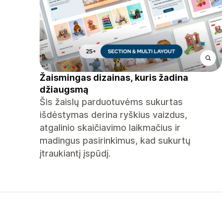
Žaismingas dizainas, kuris žadina
džiaugsmą
Šis žaislų parduotuvėms sukurtas
išdėstymas derina ryškius vaizdus, ​​
atgalinio skaičiavimo laikmačius ir
madingus pasirinkimus, kad sukurtų
įtraukiantį įspūdį.