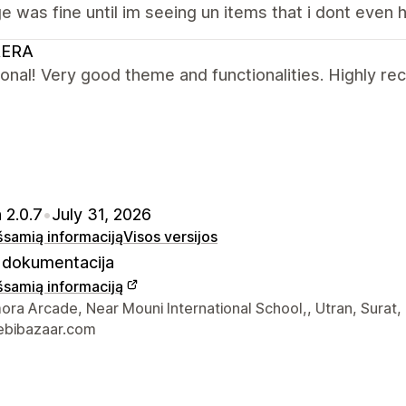
 was fine until im seeing un items that i dont even 
ERA
ional! Very good theme and functionalities. Highly 
 2.0.7
•
July 31, 2026
išsamią informaciją
Visos versijos
dokumentacija
išsamią informaciją
ontaktiniai duomenys
ra Arcade, Near Mouni International School,, Utran, Surat,
bibazaar.com