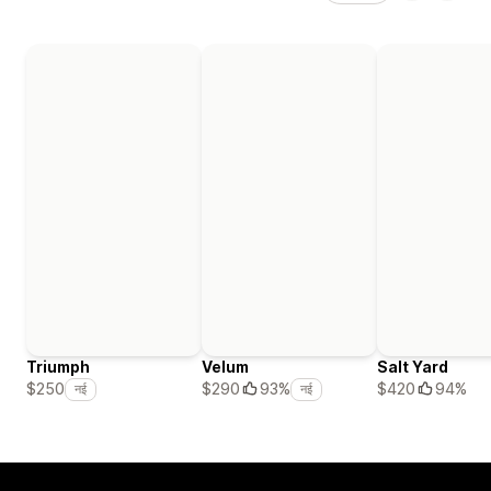
Triumph
Velum
Salt Yard
$420
94%
$250
$290
93%
नई
नई