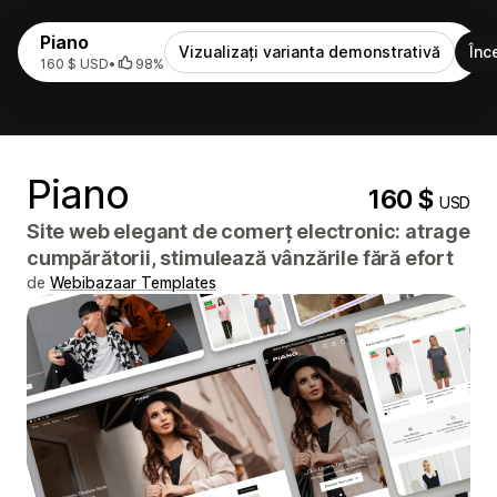
Piano
Vizualizați varianta demonstrativă
Înc
160 $ USD
•
98%
Piano
160 $
USD
Site web elegant de comerț electronic: atrage
cumpărătorii, stimulează vânzările fără efort
de
Webibazaar Templates