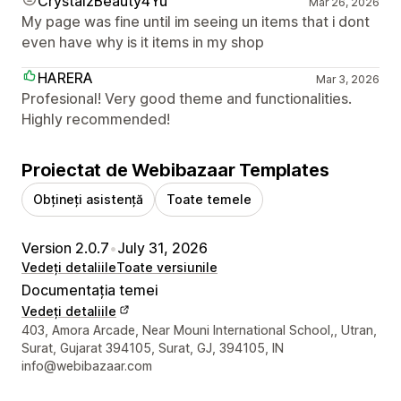
CrystalzBeauty4Yu
Mar 26, 2026
My page was fine until im seeing un items that i dont
even have why is it items in my shop
HARERA
Mar 3, 2026
Profesional! Very good theme and functionalities.
Highly recommended!
Proiectat de Webibazaar Templates
Obțineți asistență
Toate temele
Version 2.0.7
•
July 31, 2026
Vedeți detaliile
Toate versiunile
Documentația temei
Vedeți detaliile
Detaliile de contact ale designerului
403, Amora Arcade, Near Mouni International School,, Utran,
Surat, Gujarat 394105, Surat, GJ, 394105, IN
info@webibazaar.com