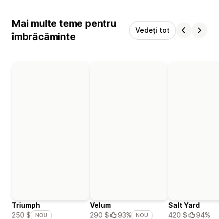
Mai multe teme pentru
Vedeți tot
îmbrăcăminte
Triumph
Velum
Salt Yard
420 $
94%
250 $
290 $
93%
NOU
NOU