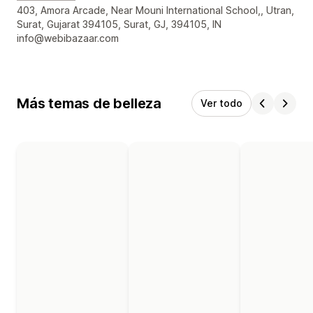
Detalles de contacto del diseñador
403, Amora Arcade, Near Mouni International School,, Utran,
Surat, Gujarat 394105, Surat, GJ, 394105, IN
info@webibazaar.com
Más temas de belleza
Ver todo