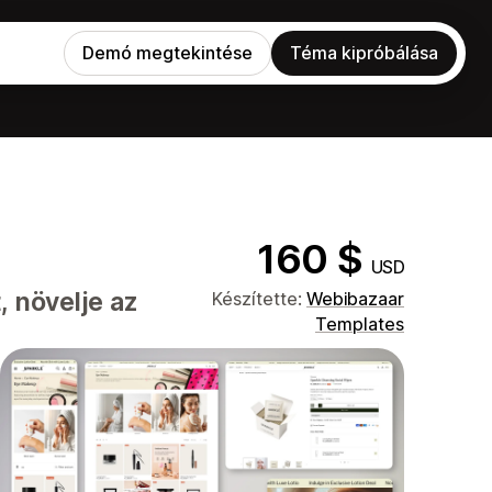
Demó megtekintése
Téma kipróbálása
160 $
USD
, növelje az
Készítette:
Webibazaar
Templates