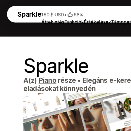
Sparkle
160 $ USD
•
98%
Áttekintés
Funkciók
Értékelések
Támogat
Sparkle
A(z)
Piano
része
•
Elegáns e-keres
eladásokat könnyedén