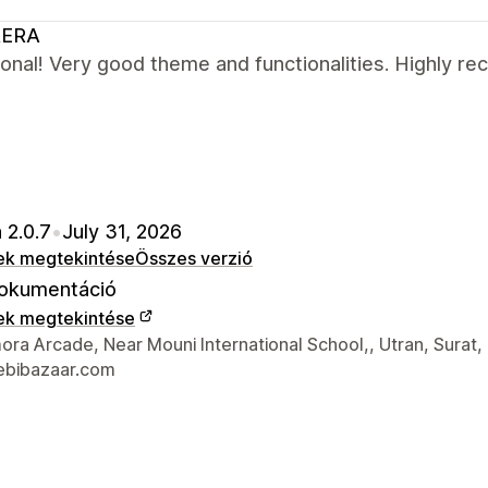
ERA
ional! Very good theme and functionalities. Highly 
 2.0.7
•
July 31, 2026
ek megtekintése
Összes verzió
okumentáció
ek megtekintése
 kapcsolattartási adatai
ra Arcade, Near Mouni International School,, Utran, Surat,
bibazaar.com