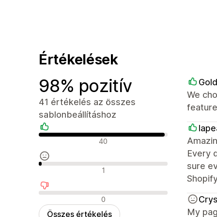
Értékelések
98% pozitív
Gol
We cho
41 értékelés az összes
feature
sablonbeállításhoz
lap
Pozitív értékelések
Amazing
40
Every 
sure ev
Semleges értékelések
1
Shopif
Negatív értékelések
Cry
0
My page
Összes értékelés