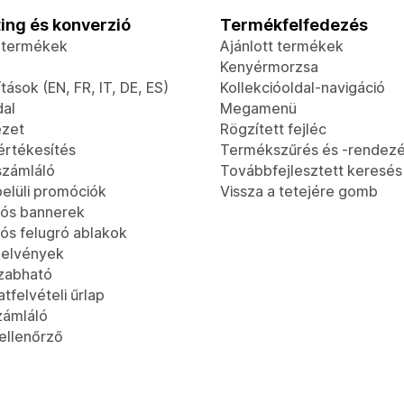
ing és konverzió
Termékfelfedezés
t termékek
Ajánlott termékek
Kenyérmorzsa
tások (EN, FR, IT, DE, ES)
Kollekcióoldal-navigáció
dal
Megamenü
ézet
Rögzített fejléc
értékesítés
Termékszűrés és -rendez
számláló
Továbbfejlesztett keresés
elüli promóciók
Vissza a tetejére gomb
ós bannerek
ós felugró ablakok
jelvények
zabható
tfelvételi űrlap
zámláló
-ellenőrző