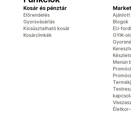
Kosár és pénztár
Market
Előrendelés
Ajánlot
Gyorsvásárlás
Blogok
Kicsúsztatható kosár
EU-fordí
Kosárcímkék
GYIK-ol
Gyorsn
Kereszt
Készlet
Menün b
Promóci
Promóci
Termék
Testres
kapcsola
Visszas
Életkor