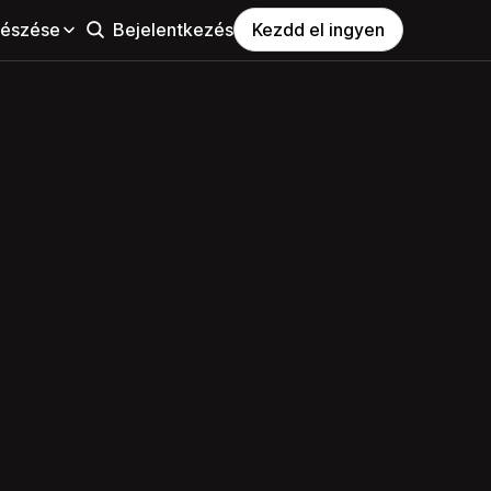
észése
Bejelentkezés
Kezdd el ingyen