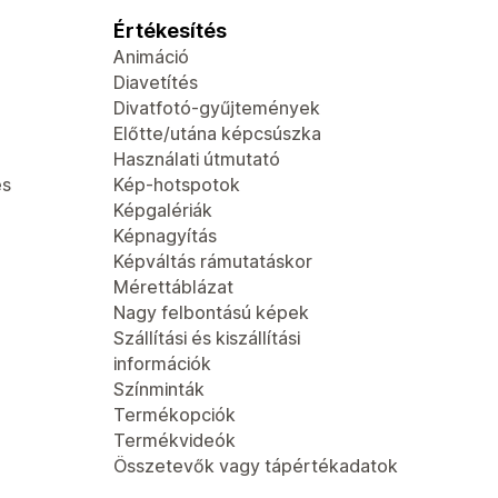
Értékesítés
Animáció
Diavetítés
Divatfotó-gyűjtemények
Előtte/utána képcsúszka
Használati útmutató
és
Kép-hotspotok
Képgalériák
Képnagyítás
Képváltás rámutatáskor
Mérettáblázat
Nagy felbontású képek
Szállítási és kiszállítási
információk
Színminták
Termékopciók
Termékvideók
Összetevők vagy tápértékadatok