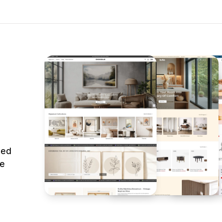
ted
le