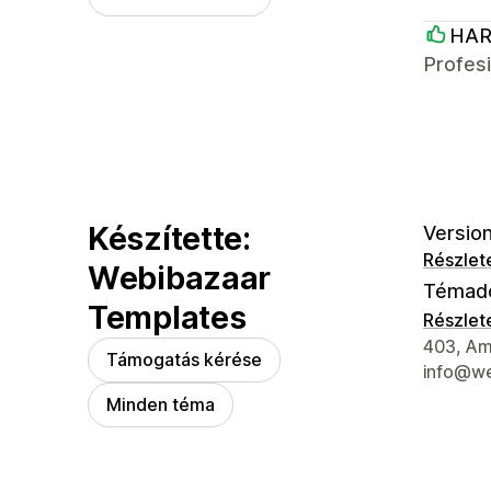
HAR
Profes
Készítette:
Version
Részlet
Webibazaar
Témad
Templates
Részlet
Dizájner
403, Amo
Támogatás kérése
info@we
Minden téma