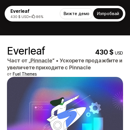
Everleaf
Вижте демо
Изпробвай
430 $ USD
•
86%
Everleaf
430 $
USD
Част от „
Pinnacle
“
•
Ускорете продажбите и
увеличете приходите с Pinnacle
от
Fuel Themes