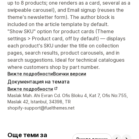
up to 8 products; one renders as a card, several as a
swipeable carousel), and Email signup (reuses the
theme's newsletter form). The author block is
included on the article template by default.
"Show SKU" option for product cards (Theme
settings > Product card, off by default) — displays
each product's SKU under the title on collection
pages, search results, product carousels, and in
search suggestions. Ideal for technical catalogues
where customers shop by part number.
Вижте подробности
Всички версии
Документация на темата
Вижте подробности
Данни за връзка с дизайнера
Maslak Mah. Ahi Evran Cd. Ofis Bloku 4, Kat 7, Ofis No:755,
Maslak 42, Istanbul, 34398, TR
shopify-support@fuelthemes.net
Още теми за