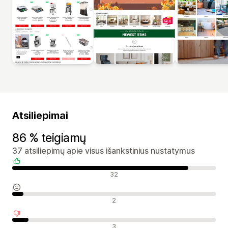
Atsiliepimai
86 % teigiamų
37 atsiliepimų apie visus išankstinius nustatymus
Teigiami atsiliepimai
32
Neutralūs atsiliepimai
2
Neigiami atsiliepimai
3