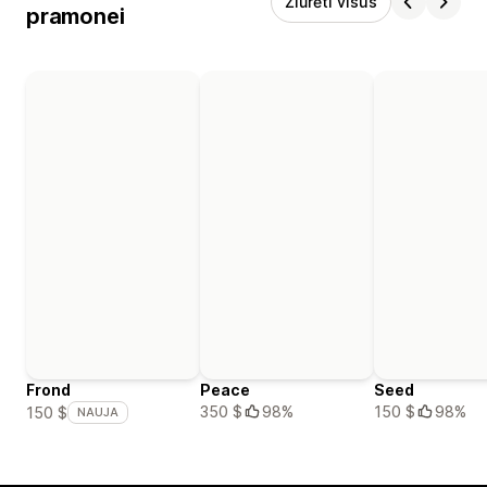
Žiūrėti visus
pramonei
Frond
Peace
Seed
350 $
98%
150 $
98%
150 $
NAUJA