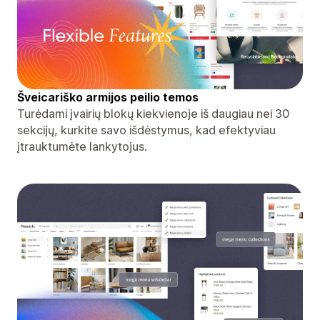
Šveicariško armijos peilio temos
Turėdami įvairių blokų kiekvienoje iš daugiau nei 30
sekcijų, kurkite savo išdėstymus, kad efektyviau
įtrauktumėte lankytojus.