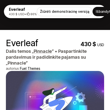
Everleaf
Žiūrėti demonstracinę versiją
Išbandyt
430 $ USD
•
86%
Everleaf
430 $
USD
Dalis temos „
Pinnacle
“
•
Paspartinkite
pardavimus ir padidinkite pajamas su
„Pinnacle“
autorius
Fuel Themes