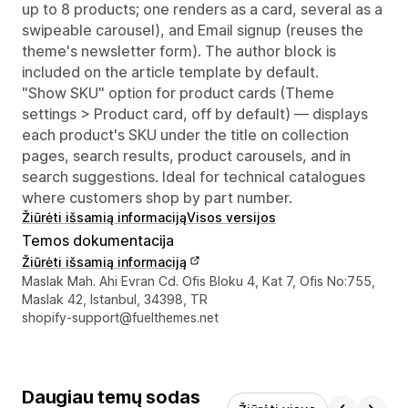
up to 8 products; one renders as a card, several as a
swipeable carousel), and Email signup (reuses the
theme's newsletter form). The author block is
included on the article template by default.
"Show SKU" option for product cards (Theme
settings > Product card, off by default) — displays
each product's SKU under the title on collection
pages, search results, product carousels, and in
search suggestions. Ideal for technical catalogues
where customers shop by part number.
Žiūrėti išsamią informaciją
Visos versijos
Temos dokumentacija
Žiūrėti išsamią informaciją
Kūrėjo kontaktiniai duomenys
Maslak Mah. Ahi Evran Cd. Ofis Bloku 4, Kat 7, Ofis No:755,
Maslak 42, Istanbul, 34398, TR
shopify-support@fuelthemes.net
Daugiau temų sodas