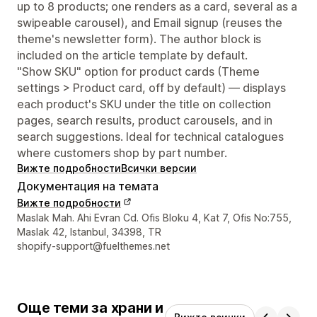
up to 8 products; one renders as a card, several as a
swipeable carousel), and Email signup (reuses the
theme's newsletter form). The author block is
included on the article template by default.
"Show SKU" option for product cards (Theme
settings > Product card, off by default) — displays
each product's SKU under the title on collection
pages, search results, product carousels, and in
search suggestions. Ideal for technical catalogues
where customers shop by part number.
Вижте подробности
Всички версии
Документация на темата
Вижте подробности
Данни за връзка с дизайнера
Maslak Mah. Ahi Evran Cd. Ofis Bloku 4, Kat 7, Ofis No:755,
Maslak 42, Istanbul, 34398, TR
shopify-support@fuelthemes.net
Още теми за храни и