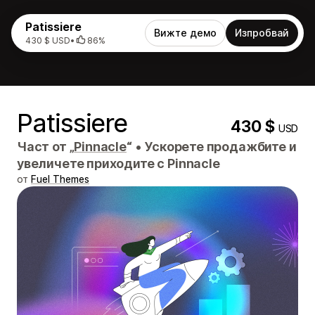
Patissiere
Вижте демо
Изпробвай
430 $ USD
•
86%
Patissiere
430 $
USD
Част от „
Pinnacle
“
•
Ускорете продажбите и
увеличете приходите с Pinnacle
от
Fuel Themes