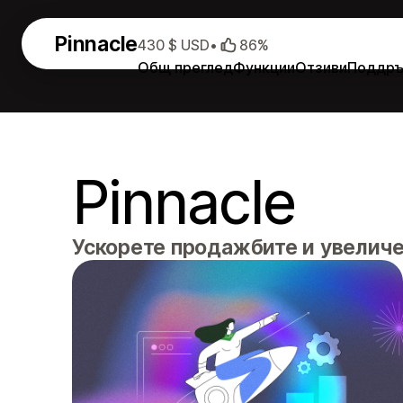
Pinnacle
430 $ USD
•
86%
Общ преглед
Функции
Отзиви
Поддр
Pinnacle
Ускорете продажбите и увеличе