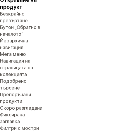
продукт
Безкрайно
превъртане
Бутон „Обратно в
началото“
Йерархична
навигация
Мега меню
Навигация на
страницата на
колекцията
Подобрено
търсене
Препоръчани
продукти
Скоро разгледани
Фиксирана
заглавка
Филтри с мостри