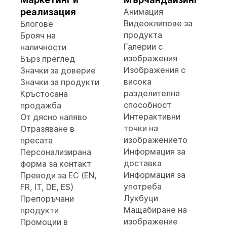
реализация
Анимация
Видеоклипове за
Блогове
продукта
Брояч на
Галерии с
наличности
изображения
Бърз преглед
Изображения с
Значки за доверие
висока
Значки за продукти
разделителна
Кръстосана
способност
продажба
Интерактивни
От дясно наляво
точки на
Отразяване в
изображението
пресата
Информация за
Персонализирана
доставка
форма за контакт
Информация за
Преводи за ЕС (EN,
употреба
FR, IT, DE, ES)
Лукбуци
Препоръчани
Мащабиране на
продукти
изображение
Промоции в