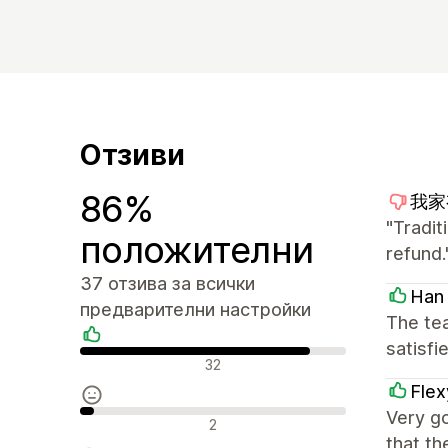
Отзиви
86%
我家有
"Tradit
положителни
refund.
37 отзива за всички
Han
предварителни настройки
The tea
satisfi
Положителни отзиви
32
Fle
Very go
Неутрални отзиви
2
that th