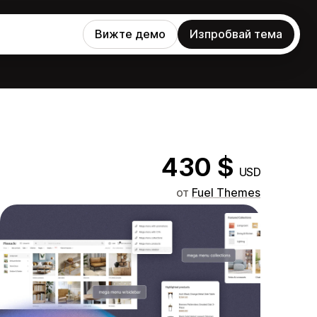
Вижте демо
Изпробвай тема
430 $
USD
от
Fuel Themes