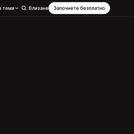
а теми
Влизане
Започнете безплатно