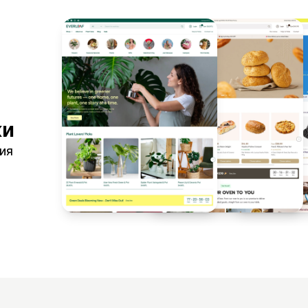
ки
шия