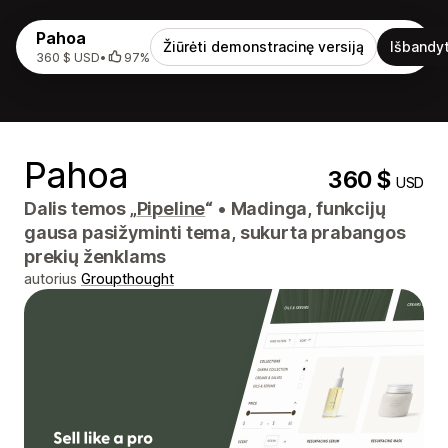
Pahoa
Žiūrėti demonstracinę versiją
Išbandyt
360 $ USD
•
97%
Pahoa
360 $
USD
Dalis temos „
Pipeline
“
•
Madinga, funkcijų
gausa pasižyminti tema, sukurta prabangos
prekių ženklams
autorius
Groupthought