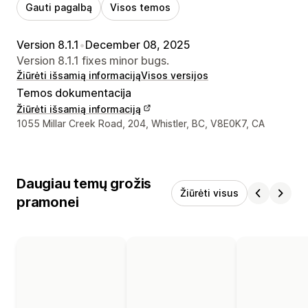
Gauti pagalbą
Visos temos
Version 8.1.1
•
December 08, 2025
Version 8.1.1 fixes minor bugs.
Žiūrėti išsamią informaciją
Visos versijos
Temos dokumentacija
Žiūrėti išsamią informaciją
Kūrėjo kontaktiniai duomenys
1055 Millar Creek Road, 204, Whistler, BC, V8E0K7, CA
Daugiau temų grožis
Žiūrėti visus
pramonei