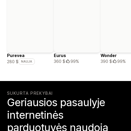
Purevea
Eurus
Wonder
360 $
99%
390 $
99%
280 $
NAUJA
SUKURTA PREKYBAI
Geriausios pasaulyje
internetinės
parduotuvės naudoja