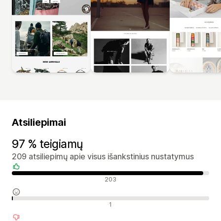
Atsiliepimai
97 % teigiamų
209 atsiliepimų apie visus išankstinius nustatymus
Teigiami atsiliepimai
203
Neutralūs atsiliepimai
1