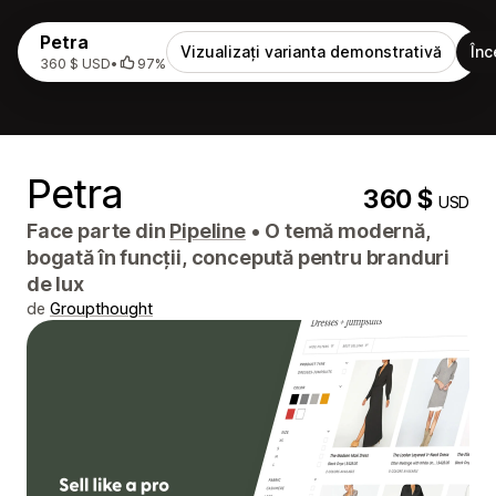
Petra
Vizualizați varianta demonstrativă
Înc
360 $ USD
•
97%
Petra
360 $
USD
Face parte din
Pipeline
•
O temă modernă,
bogată în funcții, concepută pentru branduri
de lux
de
Groupthought