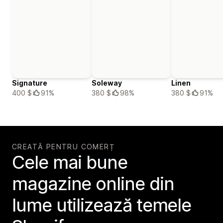
Signature
Soleway
Linen
400 $
91%
380 $
98%
380 $
91%
CREATĂ PENTRU COMERȚ
Cele mai bune
magazine online din
lume utilizează temele