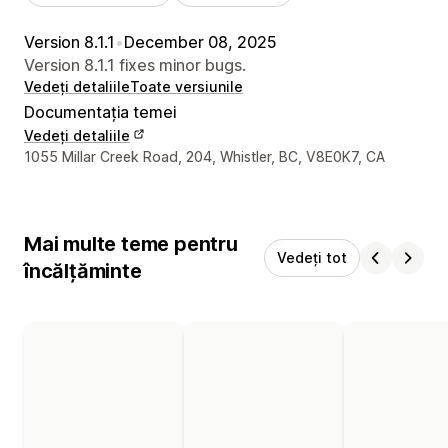
Version 8.1.1
•
December 08, 2025
Version 8.1.1 fixes minor bugs.
Vedeți detaliile
Toate versiunile
Documentația temei
Vedeți detaliile
Detaliile de contact ale designerului
1055 Millar Creek Road, 204, Whistler, BC, V8E0K7, CA
Mai multe teme pentru
Vedeți tot
încălțăminte