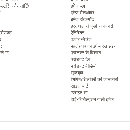
िल्टरिंग और सॉर्टिंग
इमेज ज़ूम
ज
इमेज रोलओवर
इमेज हॉटस्पॉट
इस्तेमाल से जुड़ी जानकारी
्रोडक्ट
ऐनिमेशन
र
कलर स्वैचेज़
टर
पहले/बाद का इमेज स्लाइडर
देखे गए
प्रोडक्ट के विकल्प
प्रोडक्ट टैब
प्रोडक्ट वीडियो
लुकबुक
शिपिंग/डिलीवरी की जानकारी
साइज़ चार्ट
स्लाइड शो
हाई-रिज़ॉल्यूशन वाली इमेज