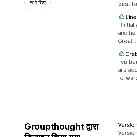
सभी रिव्यू
best t
Line
I initi
and hel
Great t
Cre
I've be
are add
forward
Groupthought द्वारा
Version 
Version