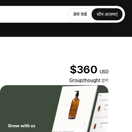
डेमो देखें
थीम आज़माएं
$360
USD
Groupthought
द्वारा