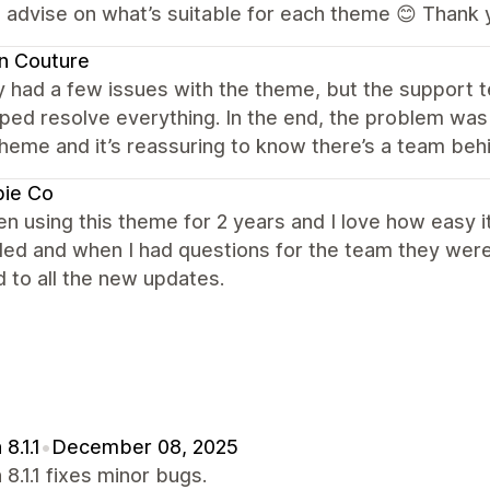
o advise on what’s suitable for each theme 😊 Thank
n Couture
ally had a few issues with the theme, but the suppor
ped resolve everything. In the end, the problem was s
heme and it’s reassuring to know there’s a team beh
bie Co
en using this theme for 2 years and I love how easy i
ed and when I had questions for the team they were 
 to all the new updates.
8.1.1
•
December 08, 2025
 8.1.1 fixes minor bugs.