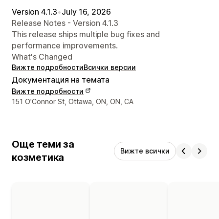
Version 4.1.3
•
July 16, 2026
Release Notes - Version 4.1.3
This release ships multiple bug fixes and
performance improvements.
What's Changed
Вижте подробности
Всички версии
Документация на темата
Вижте подробности
Данни за връзка с дизайнера
151 O’Connor St, Ottawa, ON, ON, CA
Още теми за
Вижте всички
козметика