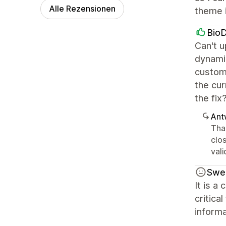
Alle Rezensionen
theme 
Bio
Can't u
dynami
custom_
the cur
the fix
Ant
Tha
clo
vali
Swer
It is a
critica
informa