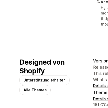
Ant
Hi, 
mom
(ht
tho
Designed von
Version
Release
Shopify
This r
What's
Unterstützung erhalten
Details
Alle Themes
Theme
Details
Designe
151 O’C