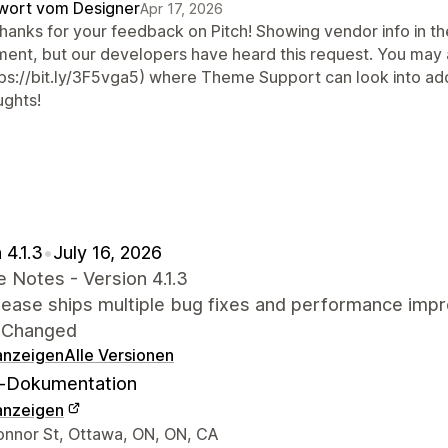
wort vom Designer
Apr 17, 2026
thanks for your feedback on Pitch! Showing vendor info in the 
ent, but our developers have heard this request. You may a
tps://bit.ly/3F5vga5) where Theme Support can look into add
ughts!
 4.1.3
•
July 16, 2026
 Notes - Version 4.1.3
elease ships multiple bug fixes and performance imp
 Changed
 anzeigen
Alle Versionen
-Dokumentation
 anzeigen
r-Kontaktdaten
onnor St, Ottawa, ON, ON, CA