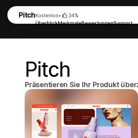
Pitch
Kostenlos
•
34%
Überblick
Merkmale
Bewertungen
Support
Pitch
Präsentieren Sie Ihr Produkt übe