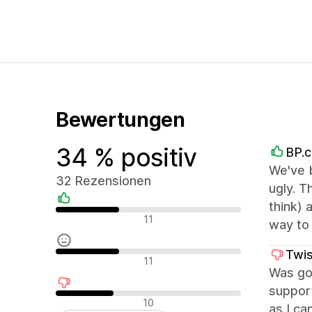
Bewertungen
34 % positiv
BP.
We've b
32 Rezensionen
ugly. T
think) 
Positive Bewertungen
11
way to 
Twis
Neutrale Bewertungen
11
Was goi
support
Negative Bewertungen
10
as I ca