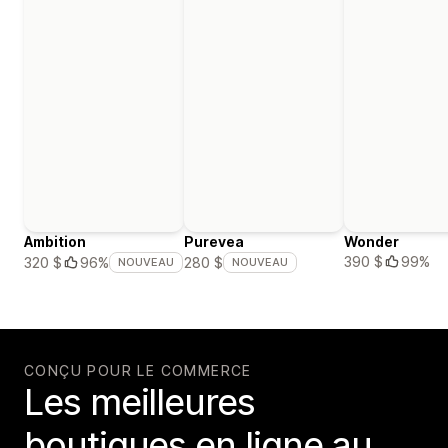
Ambition
Purevea
Wonder
390 $
99%
320 $
96%
280 $
NOUVEAU
NOUVEAU
CONÇU POUR LE COMMERCE
Les meilleures
boutiques en ligne au