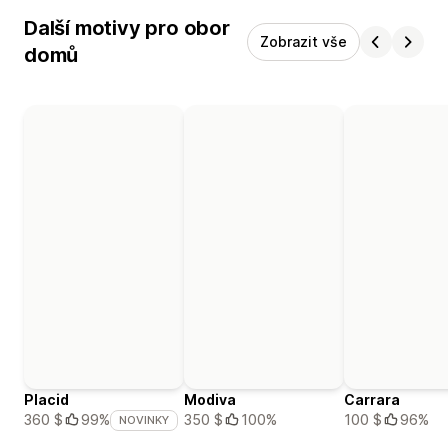
Další motivy pro obor
Zobrazit vše
domů
Placid
Modiva
Carrara
350 $
100%
100 $
96%
360 $
99%
NOVINKY