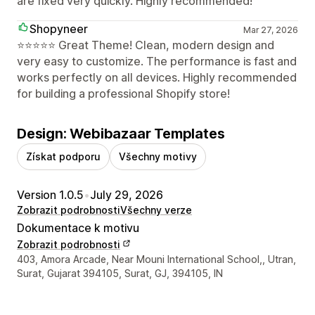
are fixed very quickly. Highly recommended!
Shopyneer
Mar 27, 2026
⭐⭐⭐⭐⭐ Great Theme! Clean, modern design and
very easy to customize. The performance is fast and
works perfectly on all devices. Highly recommended
for building a professional Shopify store!
Design: Webibazaar Templates
Získat podporu
Všechny motivy
Version 1.0.5
•
July 29, 2026
Zobrazit podrobnosti
Všechny verze
Dokumentace k motivu
Zobrazit podrobnosti
Kontaktní údaje designéra
403, Amora Arcade, Near Mouni International School,, Utran,
Surat, Gujarat 394105, Surat, GJ, 394105, IN