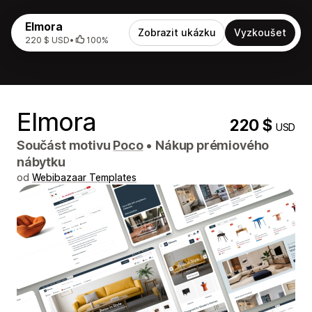
Elmora
Zobrazit ukázku
Vyzkoušet
220 $ USD
•
100%
Elmora
220 $
USD
Součást motivu
Poco
•
Nákup prémiového
nábytku
od
Webibazaar Templates