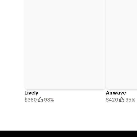
Lively
Airwave
$380
98%
$420
95%