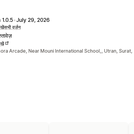
 1.0.5
•
July 29, 2026
खें
सभी वर्ज़न
्तावेज़
खें
े संपर्क की जानकारी
ra Arcade, Near Mouni International School,, Utran, Surat,