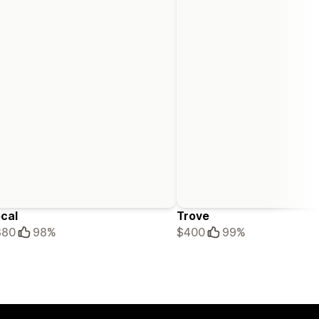
cal
Trove
380
98%
$400
99%