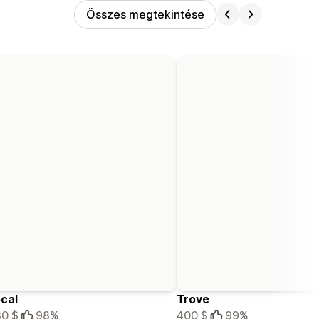
Összes megtekintése
cal
Trove
0 $
98%
400 $
99%