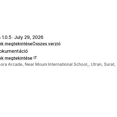
 1.0.5
•
July 29, 2026
ek megtekintése
Összes verzió
okumentáció
ek megtekintése
 kapcsolattartási adatai
ra Arcade, Near Mouni International School,, Utran, Surat,