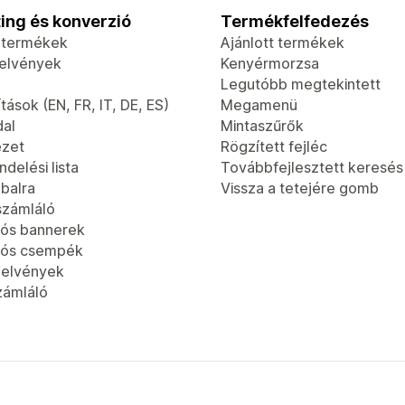
ing és konverzió
Termékfelfedezés
t termékek
Ajánlott termékek
jelvények
Kenyérmorzsa
Legutóbb megtekintett
tások (EN, FR, IT, DE, ES)
Megamenü
dal
Mintaszűrők
ézet
Rögzített fejléc
delési lista
Továbbfejlesztett keresés
 balra
Vissza a tetejére gomb
számláló
ós bannerek
iós csempék
jelvények
zámláló