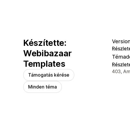
Készítette:
Version
Részlet
Webibazaar
Témad
Templates
Részlet
Dizájner
403, Amo
Támogatás kérése
Minden téma