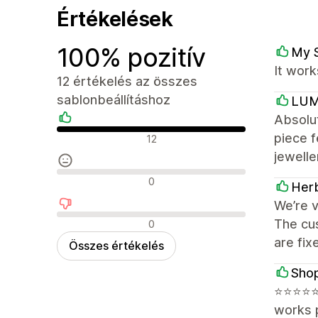
Értékelések
100% pozitív
My 
It work
12 értékelés az összes
sablonbeállításhoz
LUM
Absolut
Pozitív értékelések
piece 
12
jewelle
Semleges értékelések
0
Herb
We’re v
Negatív értékelések
The cu
0
are fix
Összes értékelés
Sho
⭐⭐⭐⭐⭐ 
works p