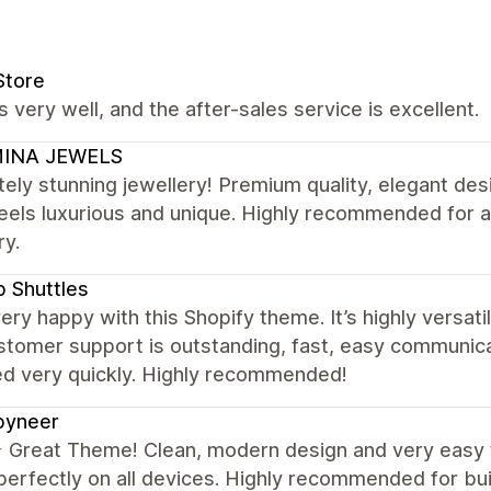
Store
s very well, and the after-sales service is excellent.
INA JEWELS
ely stunning jewellery! Premium quality, elegant de
feels luxurious and unique. Highly recommended for 
ry.
 Shuttles
ery happy with this Shopify theme. It’s highly versat
stomer support is outstanding, fast, easy communic
ed very quickly. Highly recommended!
pyneer
Great Theme! Clean, modern design and very easy t
erfectly on all devices. Highly recommended for buil