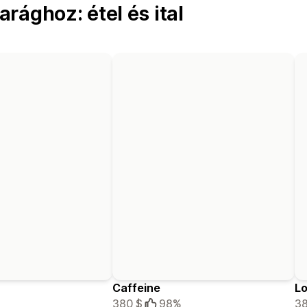
rághoz: étel és ital
Caffeine
Lo
380 $
98%
38