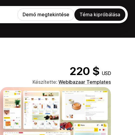
Demó megtekintése
Téma kipróbálása
220 $
USD
Készítette:
Webibazaar Templates