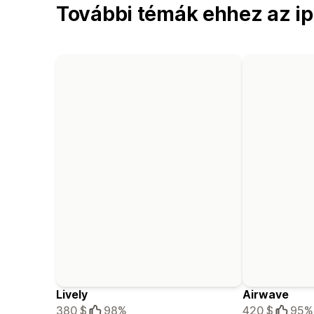
További témák ehhez az ipa
Lively
Airwave
380 $
98%
420 $
95%