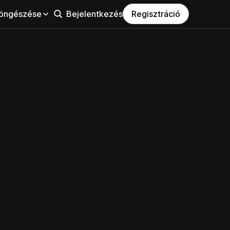
öngészése
Bejelentkezés
Regisztráció