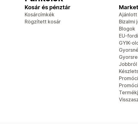
Kosár és pénztár
Market
Kosárcímkék
Ajánlot
Rögzített kosár
Bizalmi 
Blogok
EU-fordí
GYIK-ol
Gyorsn
Gyorsren
Jobbról
Készlet
Promóci
Promóc
Termék
Visszas