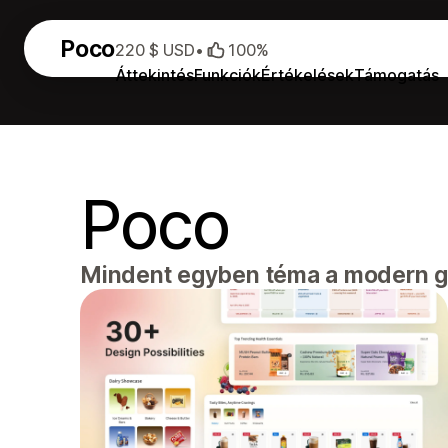
Poco
220 $ USD
•
100%
Áttekintés
Funkciók
Értékelések
Támogatás
Poco
Mindent egyben téma a modern 