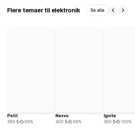
Flere temaer til elektronik
Se alle
Petit
Nexvo
Ignite
390 $
99%
400 $
99%
380 $
100%