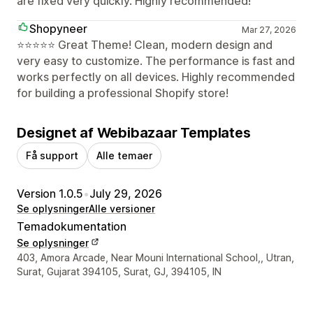
are fixed very quickly. Highly recommended!
Shopyneer
Mar 27, 2026
⭐⭐⭐⭐⭐ Great Theme! Clean, modern design and
very easy to customize. The performance is fast and
works perfectly on all devices. Highly recommended
for building a professional Shopify store!
Designet af Webibazaar Templates
Få support
Alle temaer
Version 1.0.5
•
July 29, 2026
Se oplysninger
Alle versioner
Temadokumentation
Se oplysninger
Se kontaktoplysninger
403, Amora Arcade, Near Mouni International School,, Utran,
Surat, Gujarat 394105, Surat, GJ, 394105, IN