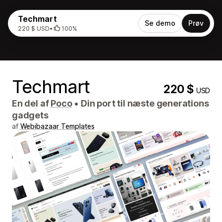
Techmart
Se demo
Prøv
220 $ USD
•
100%
Techmart
220 $
USD
En del af
Poco
•
Din port til næste generations
gadgets
af
Webibazaar Templates