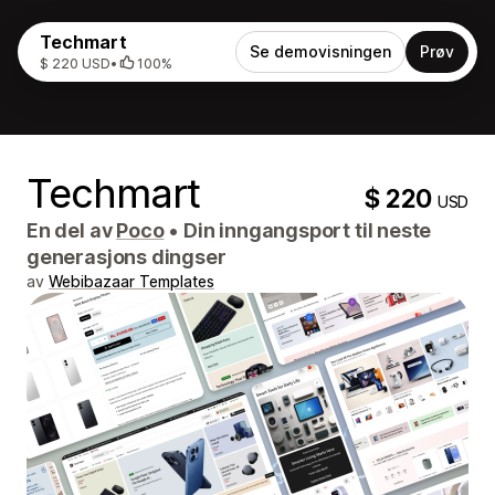
Techmart
Se demovisningen
Prøv
$ 220 USD
•
100%
Techmart
$ 220
USD
En del av
Poco
•
Din inngangsport til neste
generasjons dingser
av
Webibazaar Templates