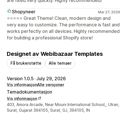
are fixed very quickly. Highly recommended!
Shopyneer
Mar 27, 2026
⭐⭐⭐⭐⭐ Great Theme! Clean, modern design and
very easy to customize. The performance is fast and
works perfectly on all devices. Highly recommended
for building a professional Shopify store!
Designet av Webibazaar Templates
Få brukerstøtte
Alle temaer
Version 1.0.5
•
July 29, 2026
Vis informasjon
Alle versjoner
Temadokumentasjon
Vis informasjon
Designerens kontaktinfo
403, Amora Arcade, Near Mouni International School,, Utran,
Surat, Gujarat 394105, Surat, GJ, 394105, IN