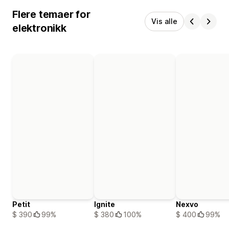
Flere temaer for
Vis alle
elektronikk
Petit
Ignite
Nexvo
$ 390
99%
$ 380
100%
$ 400
99%