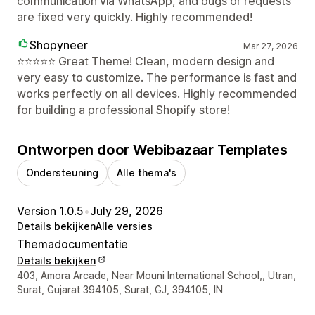
communication via WhatsApp, and bugs or requests
are fixed very quickly. Highly recommended!
Shopyneer
Mar 27, 2026
⭐⭐⭐⭐⭐ Great Theme! Clean, modern design and
very easy to customize. The performance is fast and
works perfectly on all devices. Highly recommended
for building a professional Shopify store!
Ontworpen door Webibazaar Templates
Ondersteuning
Alle thema's
Version 1.0.5
•
July 29, 2026
Details bekijken
Alle versies
Themadocumentatie
Details bekijken
Contactgegevens ontwerper
403, Amora Arcade, Near Mouni International School,, Utran,
Surat, Gujarat 394105, Surat, GJ, 394105, IN