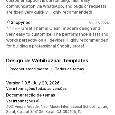
customer support is outstanding, fast, easy
communication via WhatsApp, and bugs or requests
are fixed very quickly. Highly recommended!
Shopyneer
Mar 27, 2026
⭐⭐⭐⭐⭐ Great Theme! Clean, modern design and
very easy to customize. The performance is fast and
works perfectly on all devices. Highly recommended
for building a professional Shopify store!
Design de Webibazaar Templates
Receber atendimento
Todos os temas
Version 1.0.5
•
July 29, 2026
Ver informações
Todas as versões
Documentação de temas
Ver informações
Informações de contato do designer
403, Amora Arcade, Near Mouni International School,, Utran,
Surat, Gujarat 394105, Surat, GJ, 394105, IN