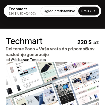
Techmart
Ogled predstavitve
Preizkusi
220 $ USD
•
100%
Techmart
220 $
USD
Del teme
Poco
•
Vaša vrata do pripomočkov
naslednje generacije
od
Webibazaar Templates