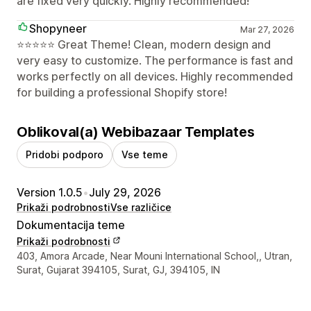
are fixed very quickly. Highly recommended!
Shopyneer
Mar 27, 2026
⭐⭐⭐⭐⭐ Great Theme! Clean, modern design and
very easy to customize. The performance is fast and
works perfectly on all devices. Highly recommended
for building a professional Shopify store!
Oblikoval(a) Webibazaar Templates
Pridobi podporo
Vse teme
Version 1.0.5
•
July 29, 2026
Prikaži podrobnosti
Vse različice
Dokumentacija teme
Prikaži podrobnosti
Podatki za stik z oblikovalcem
403, Amora Arcade, Near Mouni International School,, Utran,
Surat, Gujarat 394105, Surat, GJ, 394105, IN