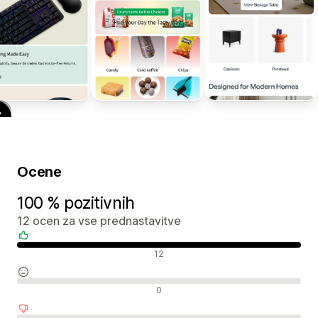
Ocene
100 % pozitivnih
12 ocen za vse prednastavitve
Pozitivne ocene
12
Nevtralne ocene
0