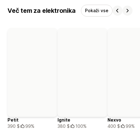
Več tem za elektronika
Pokaži vse
Petit
Ignite
Nexvo
390 $
99%
380 $
100%
400 $
99%