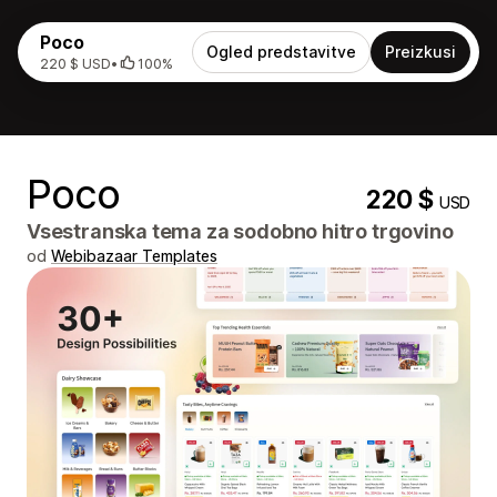
Poco
Ogled predstavitve
Preizkusi
220 $ USD
•
100%
Poco
220 $
USD
Vsestranska tema za sodobno hitro trgovino
od
Webibazaar Templates