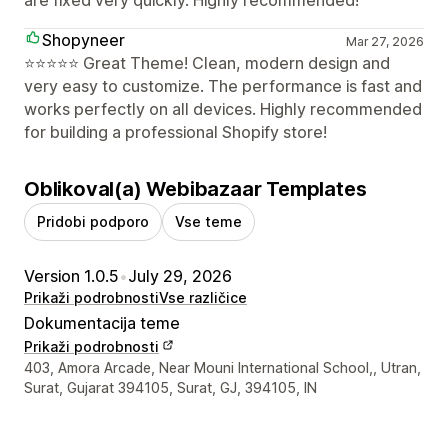
are fixed very quickly. Highly recommended!
Shopyneer
Mar 27, 2026
⭐⭐⭐⭐⭐ Great Theme! Clean, modern design and
very easy to customize. The performance is fast and
works perfectly on all devices. Highly recommended
for building a professional Shopify store!
Oblikoval(a) Webibazaar Templates
Pridobi podporo
Vse teme
Version 1.0.5
•
July 29, 2026
Prikaži podrobnosti
Vse različice
Dokumentacija teme
Prikaži podrobnosti
Podatki za stik z oblikovalcem
403, Amora Arcade, Near Mouni International School,, Utran,
Surat, Gujarat 394105, Surat, GJ, 394105, IN