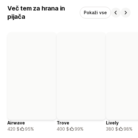
Več tem za hrana in
Pokaži vse
pijača
Airwave
Trove
Lively
420 $
95%
400 $
99%
380 $
98%