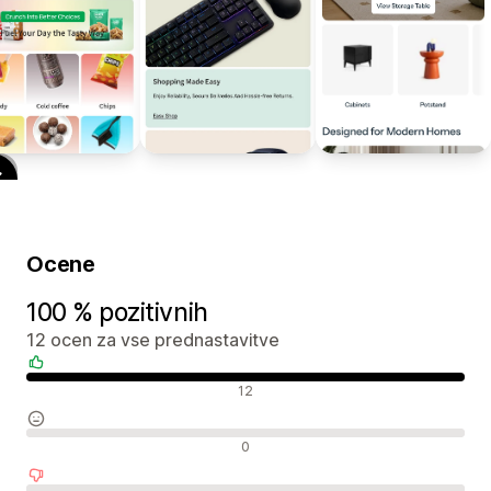
Ocene
100 % pozitivnih
12 ocen za vse prednastavitve
Pozitivne ocene
12
Nevtralne ocene
0