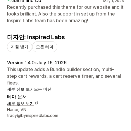
Satre and Co
May 1, 2026
Recently purchased this theme for our website and it
looks brilliant. Also the support in set up from the
Inspire Labs team has been amazing!
디자인: Inspired Labs
지원 받기
모든 테마
Version 1.4.0
•
July 16, 2026
This update adds a Bundle builder section, multi-
step cart rewards, a cart reserve timer, and several
fixes.
세부 정보 보기
모든 버전
테마 문서
세부 정보 보기
디자이너 연락처 세부 정보
Hanoi, VN
tracy@byinspiredlabs.com