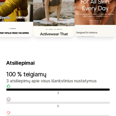
Atsiliepimai
100 % teigiamų
3 atsiliepimų apie visus išankstinius nustatymus
Teigiami atsiliepimai
3
Neutralūs atsiliepimai
0