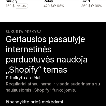
Snugly
Relay
Swirl
420 $
95%
360 $
99%
150 $
NAUJA
SUKURTA PREKYBAI
Geriausios pasaulyje
internetinės
parduotuvės naudoja
„Shopify“ temas
Pritaikyta ateičiai
Reguliariai atnaujinama ir visada suderinama su
naujausiomis „Shopify“ funkcijomis.
Išbandykite prieš mokėdami