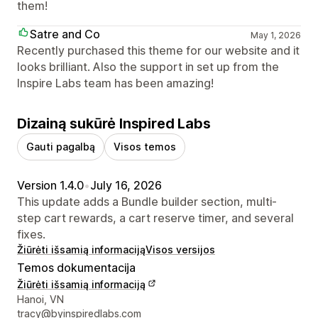
them!
Satre and Co
May 1, 2026
Recently purchased this theme for our website and it
looks brilliant. Also the support in set up from the
Inspire Labs team has been amazing!
Dizainą sukūrė Inspired Labs
Gauti pagalbą
Visos temos
Version 1.4.0
•
July 16, 2026
This update adds a Bundle builder section, multi-
step cart rewards, a cart reserve timer, and several
fixes.
Žiūrėti išsamią informaciją
Visos versijos
Temos dokumentacija
Žiūrėti išsamią informaciją
Kūrėjo kontaktiniai duomenys
Hanoi, VN
tracy@byinspiredlabs.com