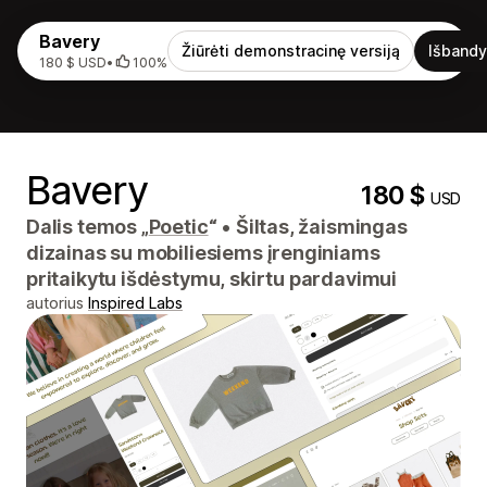
Bavery
Žiūrėti demonstracinę versiją
Išbandy
180 $ USD
•
100%
Bavery
180 $
USD
Dalis temos „
Poetic
“
•
Šiltas, žaismingas
dizainas su mobiliesiems įrenginiams
pritaikytu išdėstymu, skirtu pardavimui
autorius
Inspired Labs