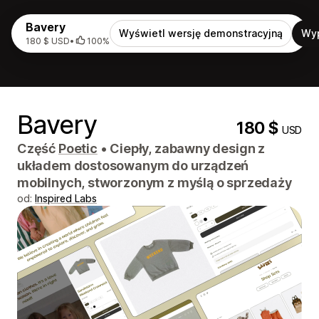
Bavery
Wyświetl wersję demonstracyjną
Wy
180 $ USD
•
100%
Bavery
180 $
USD
Część
Poetic
•
Ciepły, zabawny design z
układem dostosowanym do urządzeń
mobilnych, stworzonym z myślą o sprzedaży
od:
Inspired Labs