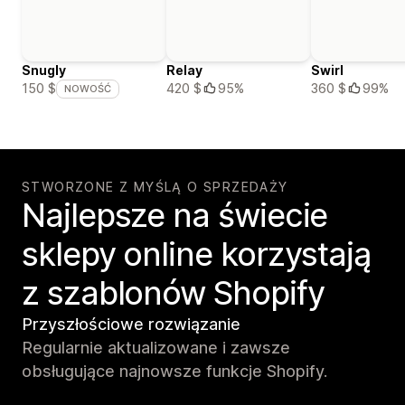
Snugly
Relay
Swirl
420 $
95%
360 $
99%
150 $
NOWOŚĆ
STWORZONE Z MYŚLĄ O SPRZEDAŻY
Najlepsze na świecie
sklepy online korzystają
z szablonów Shopify
Przyszłościowe rozwiązanie
Regularnie aktualizowane i zawsze
obsługujące najnowsze funkcje Shopify.