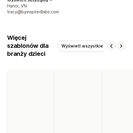
Dane kontaktowe projektanta
Hanoi, VN
tracy@byinspiredlabs.com
Więcej
szablonów dla
Wyświetl wszystkie
branży dzieci