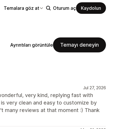
Temalara göz at
Oturum aç
Kaydolun
Temayı deneyin
Ayrıntıları görüntüle
Jul 27, 2026
nderful, very kind, replying fast with
e is very clean and easy to customize by
't many reviews at that moment :) Thank