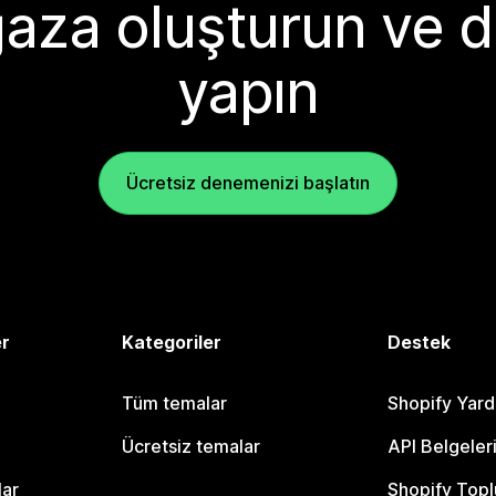
aza oluşturun ve d
yapın
Ücretsiz denemenizi başlatın
er
Kategoriler
Destek
Tüm temalar
Shopify Yar
Ücretsiz temalar
API Belgeler
lar
Shopify Topl