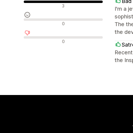
Bad
Olumlu değerlendirmeler
3
I'm a j
sophist
Nötr değerlendirmeler
0
The the
the de
Olumsuz değerlendirmeler
0
Satr
Recentl
the In