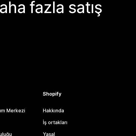
aha fazla satış
Shopify
dım Merkezi
Hakkında
i
İş ortakları
uluğu
Yasal