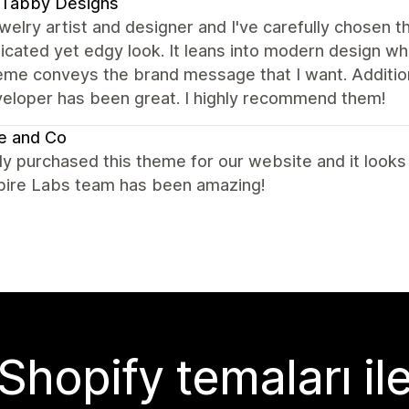
 Tabby Designs
ewelry artist and designer and I've carefully chosen
icated yet edgy look. It leans into modern design whi
me conveys the brand message that I want. Additiona
veloper has been great. I highly recommend them!
e and Co
y purchased this theme for our website and it looks b
spire Labs team has been amazing!
Shopify temaları il