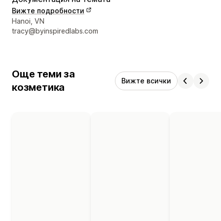
Вижте подробности
Данни за връзка с дизайнера
Hanoi, VN
tracy@byinspiredlabs.com
Още теми за
Вижте всички
козметика