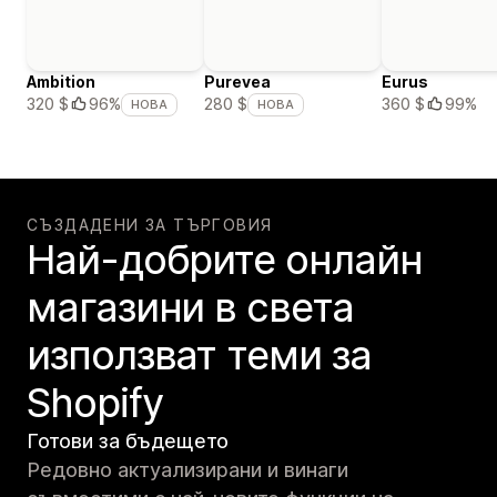
Ambition
Purevea
Eurus
360 $
99%
320 $
96%
280 $
НОВА
НОВА
СЪЗДАДЕНИ ЗА ТЪРГОВИЯ
Най-добрите онлайн
магазини в света
използват теми за
Shopify
Готови за бъдещето
Редовно актуализирани и винаги