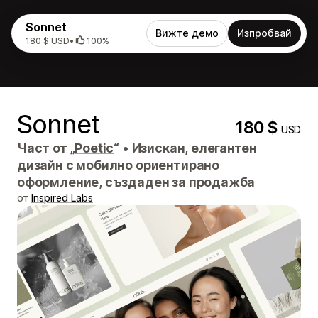
Sonnet
Вижте демо
Изпробвай
180 $ USD
•
100%
Sonnet
180 $
USD
Част от „
Poetic
“
•
Изискан, елегантен
дизайн с мобилно ориентирано
оформление, създаден за продажба
от
Inspired Labs