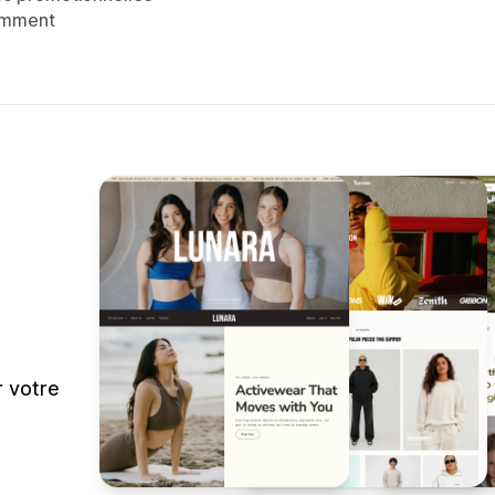
emment
r votre