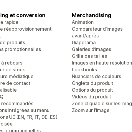
ing et conversion
Merchandising
ge rapide
Animation
de réapprovisionnement
Comparateur d’images
k
avant/après
de produits
Diaporama
es promotionnelles
Galeries d’images
Grille des tailles
à rebours
Images en haute résolution
r de stock
Lookbooks
ure médiatique
Nuanciers de couleurs
ire de contact
Onglets du produit
alisable
Options du produit
AQ
Vidéos du produit
s recommandés
Zone cliquable sur les ima
ons intégrées au menu
Zoom sur l’image
ons UE (EN, FR, IT, DE, ES)
roisée
es promotionnelles