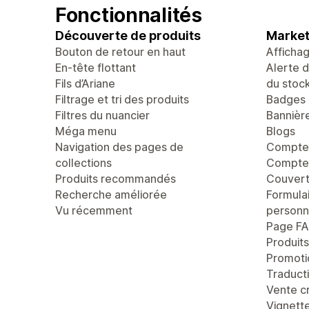
Fonctionnalités
Découverte de produits
Market
Bouton de retour en haut
Afficha
En-tête flottant
Alerte 
Fils d’Ariane
du stoc
Filtrage et tri des produits
Badges 
Filtres du nuancier
Bannièr
Méga menu
Blogs
Navigation des pages de
Compte 
collections
Compteu
Produits recommandés
Couvert
Recherche améliorée
Formula
Vu récemment
personn
Page F
Produit
Promoti
Traducti
Vente c
Vignett