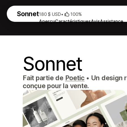
Sonnet
180 $ USD
•
100%
Aperçu
Caractéristiques
Avis
Assistance
Sonnet
Fait partie de
Poetic
•
Un design r
conçue pour la vente.