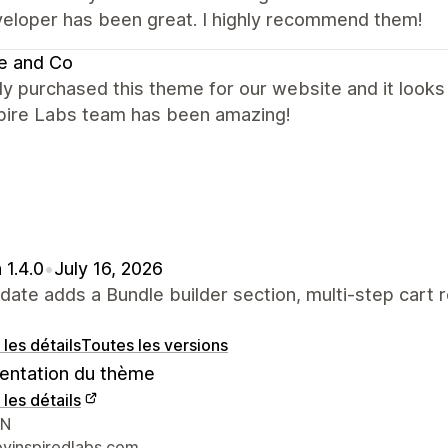
veloper has been great. I highly recommend them!
e and Co
y purchased this theme for our website and it looks b
spire Labs team has been amazing!
 1.4.0
•
July 16, 2026
date adds a Bundle builder section, multi-step cart 
 les détails
Toutes les versions
ntation du thème
 les détails
nées du concepteur
VN
yinspiredlabs.com