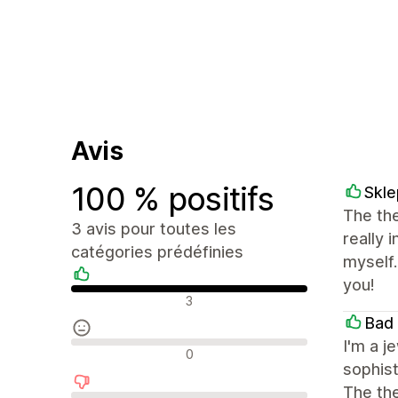
Avis
100 % positifs
Skle
The the
3 avis pour toutes les
really 
catégories prédéfinies
myself
you!
Avis positifs
3
Bad
I'm a j
Avis neutres
0
sophist
The the