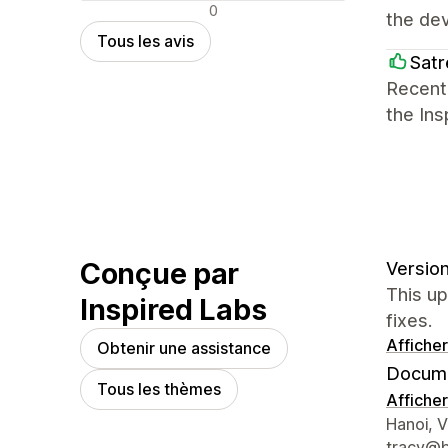
Avis négatifs
0
the de
Tous les avis
Satr
Recentl
the In
Conçue par
Version
This up
Inspired Labs
fixes.
Afficher
Obtenir une assistance
Docume
Tous les thèmes
Afficher
Coordon
Hanoi, 
tracy@b