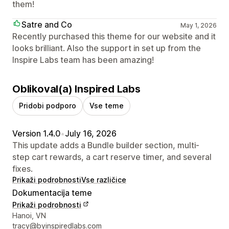
them!
Satre and Co
May 1, 2026
Recently purchased this theme for our website and it
looks brilliant. Also the support in set up from the
Inspire Labs team has been amazing!
Oblikoval(a) Inspired Labs
Pridobi podporo
Vse teme
Version 1.4.0
•
July 16, 2026
This update adds a Bundle builder section, multi-
step cart rewards, a cart reserve timer, and several
fixes.
Prikaži podrobnosti
Vse različice
Dokumentacija teme
Prikaži podrobnosti
Podatki za stik z oblikovalcem
Hanoi, VN
tracy@byinspiredlabs.com