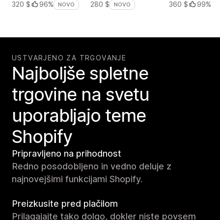
360 $
99%
320 $
96%
280 $
NOVO
NOVO
USTVARJENO ZA TRGOVANJE
Najboljše spletne
trgovine na svetu
uporabljajo teme
Shopify
Pripravljeno na prihodnost
Redno posodobljeno in vedno deluje z
najnovejšimi funkcijami Shopify.
Preizkusite pred plačilom
Prilagajajte tako dolgo, dokler niste povsem