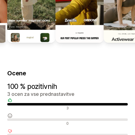
Ocene
100 % pozitivnih
3 ocen za vse prednastavitve
Pozitivne ocene
3
Nevtralne ocene
0