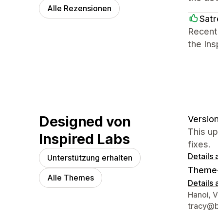
Alle Rezensionen
Satr
Recentl
the In
Designed von
Version
This up
Inspired Labs
fixes.
Details
Unterstützung erhalten
Theme
Alle Themes
Details
Designe
Hanoi, 
tracy@b