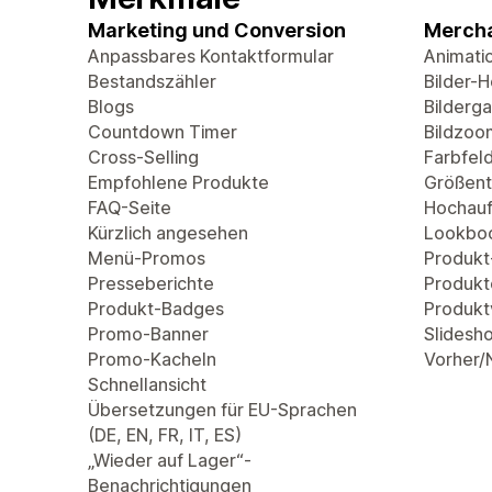
Marketing und Conversion
Mercha
Anpassbares Kontaktformular
Animati
Bestandszähler
Bilder-
Blogs
Bilderga
Countdown Timer
Bildzoo
Cross-Selling
Farbfel
Empfohlene Produkte
Größent
FAQ-Seite
Hochauf
Kürzlich angesehen
Lookbo
Menü-Promos
Produkt
Presseberichte
Produkt
Produkt-Badges
Produkt
Promo-Banner
Slidesh
Promo-Kacheln
Vorher/
Schnellansicht
Übersetzungen für EU-Sprachen
(DE, EN, FR, IT, ES)
„Wieder auf Lager“-
Benachrichtigungen