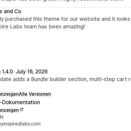
e and Co
y purchased this theme for our website and it looks b
spire Labs team has been amazing!
 1.4.0
•
July 16, 2026
date adds a Bundle builder section, multi-step cart 
 anzeigen
Alle Versionen
-Dokumentation
 anzeigen
r-Kontaktdaten
VN
yinspiredlabs.com