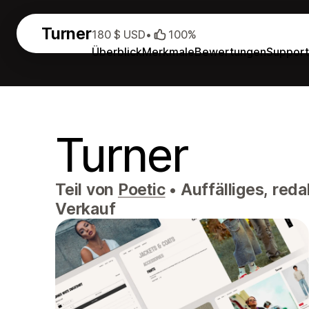
Turner
180 $ USD
•
100%
Überblick
Merkmale
Bewertungen
Support
Turner
Teil von
Poetic
•
Auffälliges, reda
Verkauf