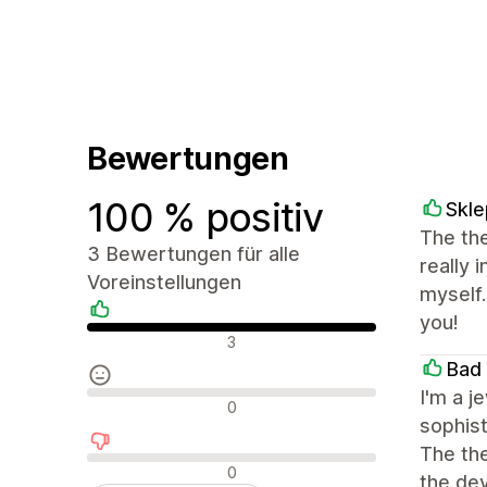
Bewertungen
100 % positiv
Skle
The the
3 Bewertungen für alle
really 
Voreinstellungen
myself
you!
Positive Bewertungen
3
Bad
I'm a j
Neutrale Bewertungen
0
sophist
The the
Negative Bewertungen
0
the de