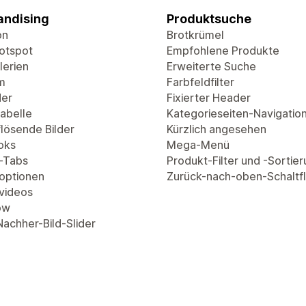
ndising
Produktsuche
on
Brotkrümel
Hotspot
Empfohlene Produkte
lerien
Erweiterte Suche
m
Farbfeldfilter
der
Fixierter Header
abelle
Kategorieseiten-Navigatio
lösende Bilder
Kürzlich angesehen
oks
Mega-Menü
-Tabs
Produkt-Filter und -Sortie
optionen
Zurück-nach-oben-Schaltf
videos
ow
Nachher-Bild-Slider