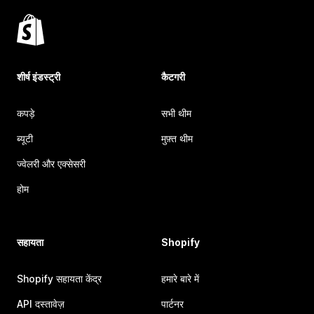
शीर्ष इंडस्ट्री
कैटगरी
कपड़े
सभी थीम
ब्यूटी
मुफ़्त थीम
ज्वेलरी और एक्सेसरी
होम
सहायता
Shopify
Shopify सहायता केंद्र
हमारे बारे में
API दस्तावेज़
पार्टनर