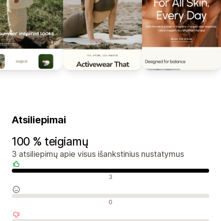
Atsiliepimai
100 % teigiamų
3 atsiliepimų apie visus išankstinius nustatymus
Teigiami atsiliepimai
3
Neutralūs atsiliepimai
0