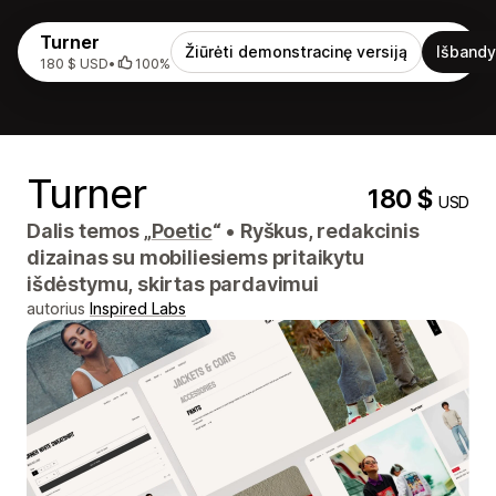
Turner
Žiūrėti demonstracinę versiją
Išbandy
180 $ USD
•
100%
Turner
180 $
USD
Dalis temos „
Poetic
“
•
Ryškus, redakcinis
dizainas su mobiliesiems pritaikytu
išdėstymu, skirtas pardavimui
autorius
Inspired Labs