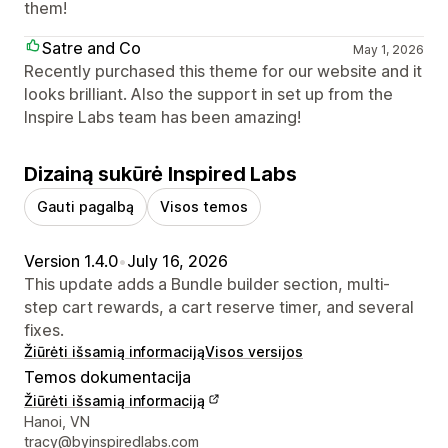
them!
Satre and Co
May 1, 2026
Recently purchased this theme for our website and it
looks brilliant. Also the support in set up from the
Inspire Labs team has been amazing!
Dizainą sukūrė Inspired Labs
Gauti pagalbą
Visos temos
Version 1.4.0
•
July 16, 2026
This update adds a Bundle builder section, multi-
step cart rewards, a cart reserve timer, and several
fixes.
Žiūrėti išsamią informaciją
Visos versijos
Temos dokumentacija
Žiūrėti išsamią informaciją
Kūrėjo kontaktiniai duomenys
Hanoi, VN
tracy@byinspiredlabs.com