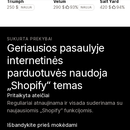
Triumph
Velum
Salt Yard
420 $
94%
250 $
290 $
93%
NAUJA
NAUJA
SUKURTA PREKYBAI
Geriausios pasaulyje
internetinės
parduotuvės naudoja
„Shopify“ temas
Pritaikyta ateičiai
Reguliariai atnaujinama ir visada suderinama su
naujausiomis „Shopify“ funkcijomis.
Išbandykite prieš mokėdami