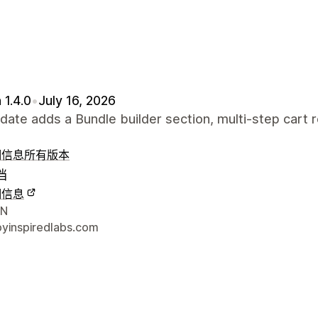
 1.4.0
•
July 16, 2026
date adds a Bundle builder section, multi-step cart 
细信息
所有版本
档
细信息
联系方式
VN
yinspiredlabs.com