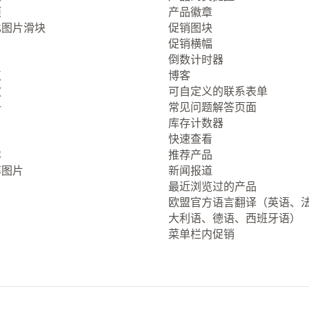
项
产品徽章
比图片滑块
促销图块
促销横幅
倒数计时器
点
博客
放
可自定义的联系表单
册
常见问题解答页面
库存计数器
快速查看
本
推荐产品
率图片
新闻报道
最近浏览过的产品
欧盟官方语言翻译（英语、
大利语、德语、西班牙语）
菜单栏内促销