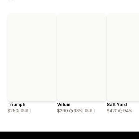
Triumph
Velum
Salt Yard
$420
94%
$250
$290
93%
新增
新增