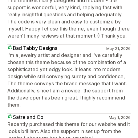
The theme is nicely designed and modern - the
support is wonderful, very kind, replying fast with
really insightful questions and helping adequately.
The code is very clean and easy to customize by
myself. Happy I chose this theme, even though there
weren't many reviews at that moment :) Thank you!
Bad Tabby Designs
May 21, 2026
I'm a jewelry artist and designer and I've carefully
chosen this theme because of the combination of a
sophisticated yet edgy look. It leans into modern
design while still conveying surety and confidence,
The theme conveys the brand message that I want.
Additionally, since I am a novice, the support from
the developer has been great. I highly recommend
them!
Satre and Co
May 1, 2026
Recently purchased this theme for our website and it
looks brilliant. Also the support in set up from the