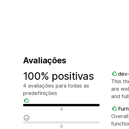
Avaliações
100% positivas
dev
This th
4 avaliações para todas as
are wel
predefinições
and ful
Avaliações positivas
Furn
4
Overall
functio
Avaliações neutras
0