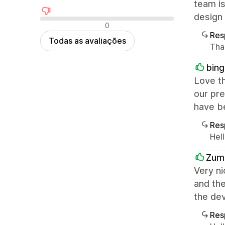
team is
design 
Avaliações negativas
0
Res
Todas as avaliações
Tha
bing
Love th
our pre
have be
Res
Hel
Zum
Very ni
and th
the dev
Res