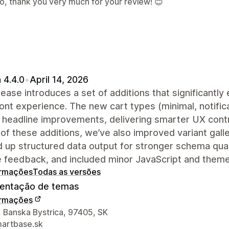
lo, thank you very much for your review! 😊
 4.4.0
•
April 14, 2026
lease introduces a set of additions that significantly
ont experience. The new cart types (minimal, notific
 headline improvements, delivering smarter UX cont
of these additions, we’ve also improved variant gal
 up structured data output for stronger schema qualit
e feedback, and included minor JavaScript and theme
ormações
Todas as versões
ntação de temas
ormações
ções de contato do designer
, Banska Bystrica, 97405, SK
artbase.sk