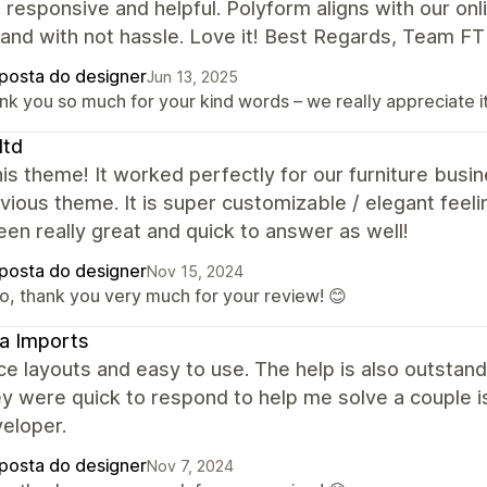
 responsive and helpful. Polyform aligns with our onl
and with not hassle. Love it! Best Regards, Team FT
posta do designer
Jun 13, 2025
nk you so much for your kind words – we really appreciate it
ltd
is theme! It worked perfectly for our furniture bus
vious theme. It is super customizable / elegant fee
en really great and quick to answer as well!
posta do designer
Nov 15, 2024
lo, thank you very much for your review! 😊
a Imports
ce layouts and easy to use. The help is also outstan
ey were quick to respond to help me solve a couple 
eloper.
posta do designer
Nov 7, 2024