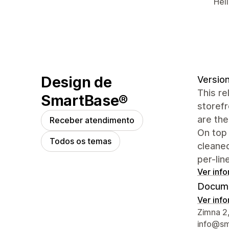
Hel
Design de
Version
This re
SmartBase®
storefr
are the
Receber atendimento
On top 
Todos os temas
cleaned
per-lin
Ver inf
Docume
Ver inf
Informa
Zimna 2
info@sm