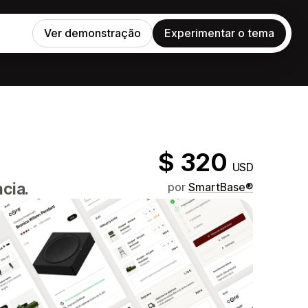
Ver demonstração
Experimentar o tema
$ 320
USD
cia.
por
SmartBase®