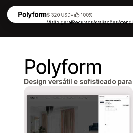
Polyform
$ 320 USD
•
100%
Visão geral
Recursos
Avaliações
Atend
Polyform
Design versátil e sofisticado par