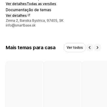
Ver detalhes
Todas as versões
Documentação de temas
Ver detalhes
Detalhes de contacto do designer
Zimna 2, Banska Bystrica, 97405, SK
info@smartbase.sk
Mais temas para casa
Ver todos