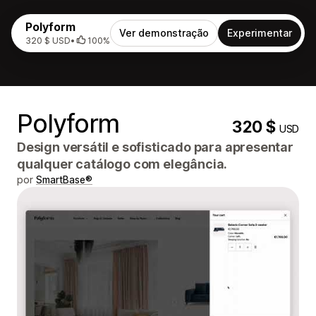
Polyform
Ver demonstração
Experimentar
320 $ USD
•
100%
Polyform
320 $
USD
Design versátil e sofisticado para apresentar
qualquer catálogo com elegância.
por
SmartBase®