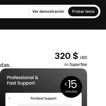
Ver demostración
Probar tema
320 $
USD
adas.
de
Superfine