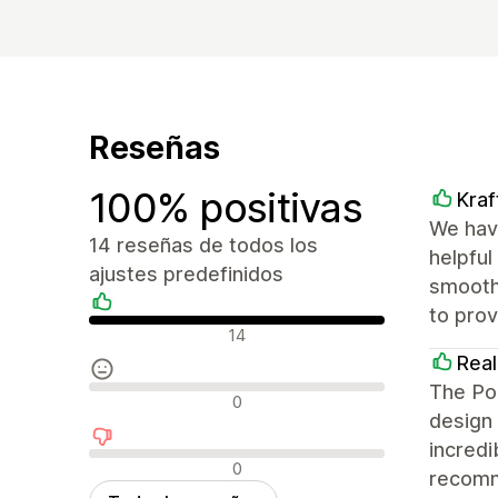
Reseñas
100% positivas
Kra
We hav
14 reseñas de todos los
helpful
ajustes predefinidos
smooth
to pro
Reseñas positivas
14
Real
The Por
Reseñas neutras
0
design 
incredi
Reseñas negativas
0
recom